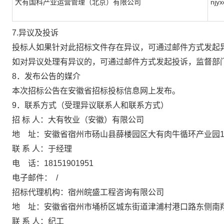
大有国科产业运营管理（北京）有限公司
njy
7.异议及投诉
投标人如果针对此招标文件存在异议
，
可
通过邮件方式
发起
如对异议处理有异议的
，可
通过邮件方式
发起
投诉
，
监督部
8．发布公告的媒介
本次招标公告在
安徽省招标投标信息网
上发布。
9．联系方式（受理异议联系人和联系方式）
招
标
人：
大有牧业（安徽）有限公司
地
址：
安徽省宿州市砀山县薛楼园区大有肉牛循环产业园
联
系
人：
于经理
电
话：
18151901951
电子邮件：
/
招标代理机构：
宿州皖盛工程咨询有限公司
地
址：
安徽省宿州市埇桥区城东街道津浦村港口路东侧南
联
系
人：
纪工