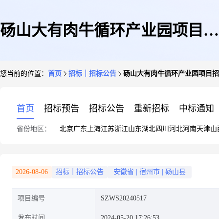
砀山大有肉牛循环产业园项目招
您当前的位置：
首页
招标｜招标公告
砀山大有肉牛循环产业园项目招
标公告
首页
招标预告
招标公告
重新招标
中标通知
省份地区：
北京
广东
上海
江苏
浙江
山东
湖北
四川
河北
河南
天津
山
2026-08-06
招标｜招标公告
安徽省
|
宿州市
|
砀山县
项目编号
SZWS20240517
发布时间
2024-05-20 17:26:53