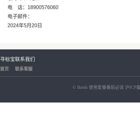
电
话：
18900576060
电子邮件：
2024
年
5
月
20
日
寻标宝
联系我们
首页
联系客服
© Baidu
使用爱番番前必读
沪ICP备
NEW
HOT