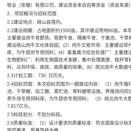
牧业（安徽）有限公司
，建设资金来自
自筹资金
（资金来源
2．项目概况与招标范围
2.1
建设地点：
砀山县境内
。
2.2
建设规模：
占地面积约
1500亩，其中建设用地60亩，本
主要建设肉牛育肥场，育肥牛舍、隔离牛舍、干粪池、干草
建设砀山肉牛文化体验园；(2）肉牛交易市场：主要建设现
库，为牛提供专用饲料；(4）畜禽粪污综合处理厂：主要建
生物肥料厂：利用生物菌技术发酵，集中处理粪便、秸秆等
料，达到环保、高效、高质量的效果。(6）皖北肉牛大数据
2.3
计划工期：
730
日历天。
2.4
招标范围：
本次招标范围为一期建设内容：（
1
）肉牛循
池、干草棚、加工棚、青贮池、草料棚等设施，养殖场内同
养牛场专用饲料库，为牛提供专用饲料； （
3
）皖北肉牛大
7.817
亿元。
2.5
标段划分：
不划分标段。
2.6
质量标准：
（
1）设计要求的质量标准：符合国家设计标
规范要求，质量等级合格。