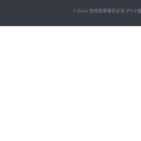
© Baidu
使用爱番番前必读
沪ICP备
NEW
HOT
暂时没有搜索结果…