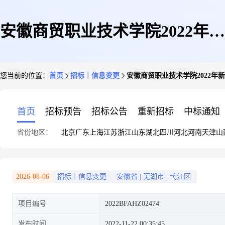
安徽商贸职业技术学院2022年新
您当前的位置：
首页
招标｜信息变更
安徽商贸职业技术学院2022年
零售虚拟仿真实训基地项目
首页
招标预告
招标公告
重新招标
中标通知
省份地区：
北京
广东
上海
江苏
浙江
山东
湖北
四川
河北
河南
天津
山
2026-08-06
招标｜信息变更
安徽省
|
芜湖市
|
弋江区
项目编号
2022BFAHZ02474
发布时间
2022-11-22 00:35:45