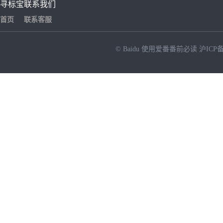
寻标宝
联系我们
首页
联系客服
© Baidu
使用爱番番前必读
沪ICP备
NEW
HOT
暂时没有搜索结果…