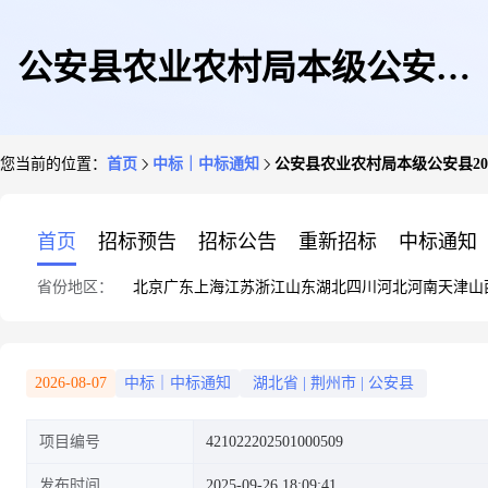
公安县农业农村局本级公安县
您当前的位置：
首页
中标｜中标通知
公安县农业农村局本级公安县20
2025年耕地轮作(油菜轮作)有机
首页
招标预告
招标公告
重新招标
中标通知
省份地区：
北京
广东
上海
江苏
浙江
山东
湖北
四川
河北
河南
天津
山
水溶肥采购中标(成交)结果公告
2026-08-07
中标｜中标通知
湖北省
|
荆州市
|
公安县
项目编号
421022202501000509
发布时间
2025-09-26 18:09:41