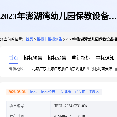
2023年澎湖湾幼儿园保教设备招
您当前的位置：
首页
招标｜招标公告
2023年澎湖湾幼儿园保教设备
标公告
首页
招标预告
招标公告
重新招标
中标通知
省份地区：
北京
广东
上海
江苏
浙江
山东
湖北
四川
河北
河南
天津
山
2026-08-06
招标｜招标公告
湖北省
|
武汉市
|
江夏区
项目编号
HBDL-2024-0231-004
发布时间
2024-06-17 16:08:10