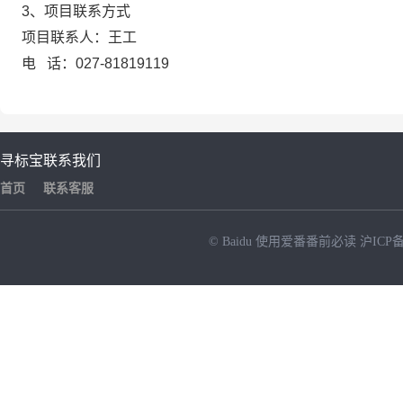
3、项目联系方式
项目联系人：
王工
电 话：
027-81819119
寻标宝
联系我们
首页
联系客服
© Baidu
使用爱番番前必读
沪ICP备
NEW
HOT