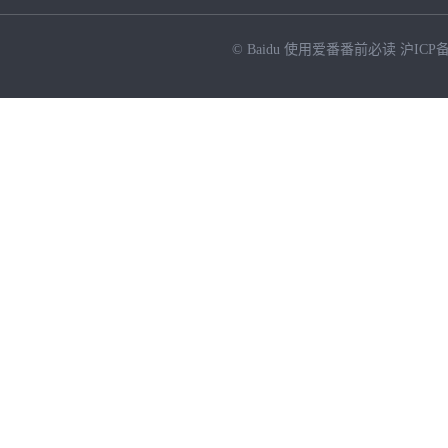
© Baidu
使用爱番番前必读
沪ICP备
NEW
HOT
暂时没有搜索结果…