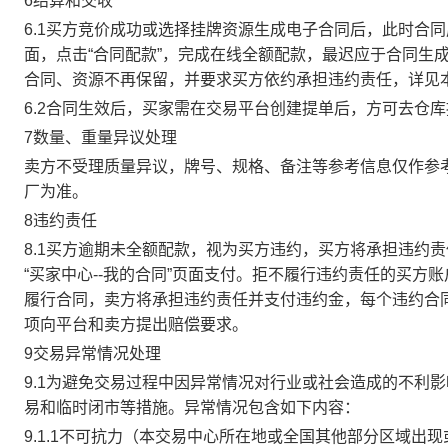
6结算和交收
6.1买方竞价成功或选择挂牌资源生成电子合同后，此时合同
面，点击“合同配款”，完成在线全额配款，最迟应于合同生成当
合同、资源不再保留，并要求买方依约承担违约责任，详见
6.2合同生效后，买家需在交易平台创建提单后，方可去仓
7数量、重量异议处理
卖方不受理质量异议，牌号、规格、备注等参考信息仅作参
厂为准。
8违约责任
8.1买方逾期未全额配款，视为买方违约，买方将承担违约
“买家中心--我的合同”页面支付。拒不履行违约责任的买
履行合同，卖方将承担违约责任并支付违约金，每个违约合同
项向平台和卖方提出赔偿要求。
9交易异常情况处理
9.1为避免交易过程中因异常情况对行业或社会造成的不利
易和临时闭市等措施。异常情况包含如下内容：
9.1.1不可抗力（本交易中心所在地或全国其他部分区域