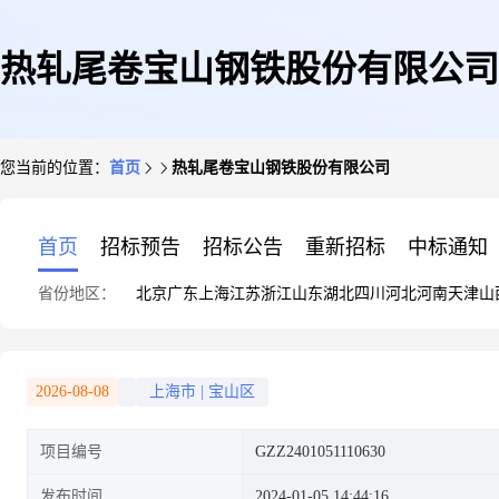
热轧尾卷宝山钢铁股份有限公司
您当前的位置：
首页
热轧尾卷宝山钢铁股份有限公司
首页
招标预告
招标公告
重新招标
中标通知
省份地区：
北京
广东
上海
江苏
浙江
山东
湖北
四川
河北
河南
天津
山
2026-08-08
上海市
|
宝山区
项目编号
GZZ2401051110630
发布时间
2024-01-05 14:44:16