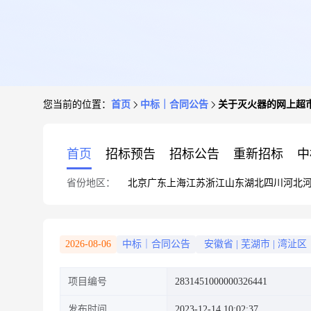
您当前的位置：
首页
中标｜合同公告
关于灭火器的网上超
首页
招标预告
招标公告
重新招标
中
省份地区：
北京
广东
上海
江苏
浙江
山东
湖北
四川
河北
2026-08-06
中标｜合同公告
安徽省
|
芜湖市
|
湾沚区
项目编号
2831451000000326441
发布时间
2023-12-14 10:02:37