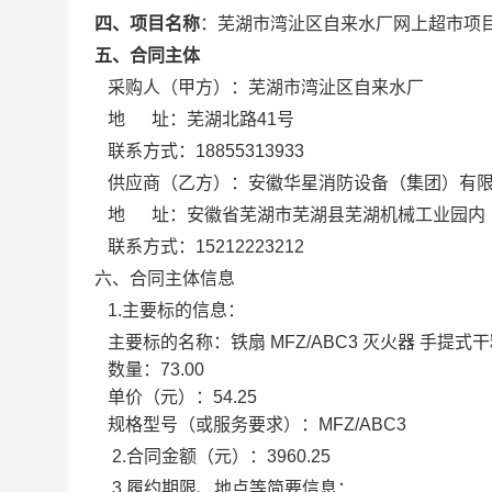
四、项目名称
：
芜湖市湾沚区自来水厂网上超市项
五、合同主体
采购人（甲方）：
芜湖市湾沚区自来水厂
地 址：
芜湖北路41号
联系方式：
18855313933
供应商（乙方）：
安徽华星消防设备（集团）有
地 址：
安徽省芜湖市芜湖县芜湖机械工业园内
联系方式：
15212223212
六、合同主体信息
1.主要标的信息：
主要标的名称：
铁扇 MFZ/ABC3 灭火器 手提式
数量：
73.00
单价（元）：
54.25
规格型号（或服务要求）：
MFZ/ABC3
2.合同金额（元）：
3960.25
3.履约期限、地点等简要信息：