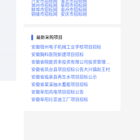
六安市招标网
淮北市招标网
滁州市招标网
阜阳市招标网
蚌埠市招标网
亳州市招标网
铜陵市招标网
安庆市招标网
最新采购项目
安徽宿州电子机械工业学校项目招标
安徽胸科医院新建项目招标
安徽省皖能资本投资有限公司投资管理系
统建设项目招标
安徽省凤台县项目招标公告大兴镇赵王村
安徽省临泉县再生水项目招标公示
安徽省棠溪抽水蓄能项目招标
安徽阜阳风电项目招标公告
安徽阜阳比亚迪工厂项目招标