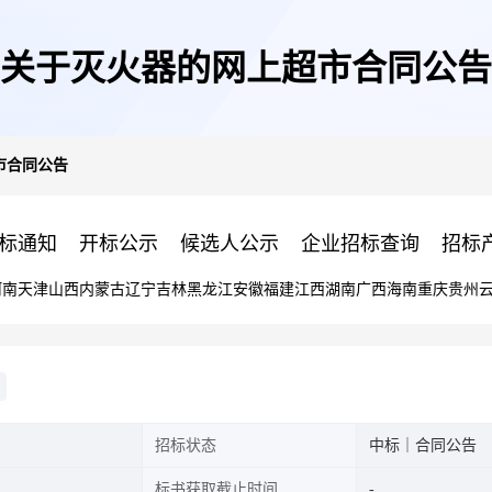
关于灭火器的网上超市合同公告
市合同公告
标通知
开标公示
候选人公示
企业招标查询
招标
河南
天津
山西
内蒙古
辽宁
吉林
黑龙江
安徽
福建
江西
湖南
广西
海南
重庆
贵州
招标状态
中标｜合同公告
标书获取截止时间