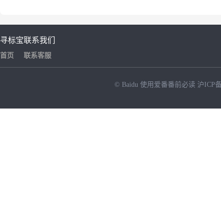
寻标宝
联系我们
首页
联系客服
© Baidu
使用爱番番前必读
沪ICP备
NEW
HOT
暂时没有搜索结果…