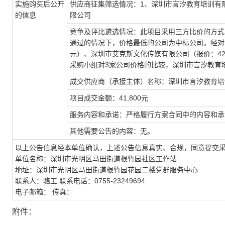
实施购买后公开
供应商征集筛选情况：
1
、深圳市言汐教育培训有
的信息
限公司
竞争及评比遴选情况：此项目采用三方比价的方式
通过的情况下，价格最低的公司为中标公司。经对
元）、深圳市艾克斯文化传媒有限公司（报价：
42
采购小组对
3
家公司价格的比较，深圳市言汐教育
成交供应商（承接主体）名称：深圳市言汐教育培
项目成交金额：
41,800
元
服务内容和承诺：严格履行方案合同中的内容和承
其他需要公告的内容：无。
以上公告信息经本单位确认，上述公告信息真实、合规，同意提交
单位名称：深圳市光明区马田街道根竹园社区工作站
地址：深圳市光明区马田街道根竹园花园二楼党群服务中心
联系人：骆工 联系电话：
0755-23249694
电子邮箱： 传真：
附件：