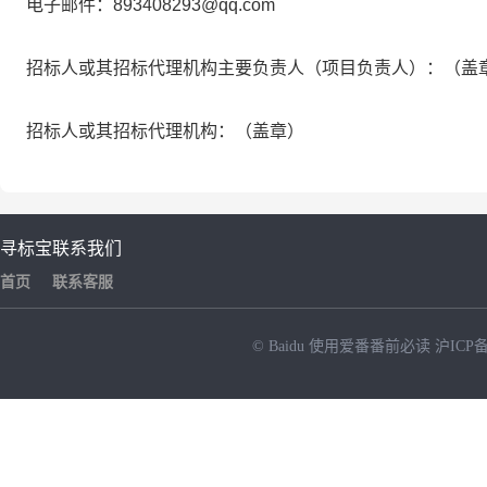
电子邮件：893408293@qq.com
招标人或其招标代理机构主要负责人（项目负责人）：（盖
招标人或其招标代理机构：（盖章）
寻标宝
联系我们
首页
联系客服
© Baidu
使用爱番番前必读
沪ICP备
NEW
HOT