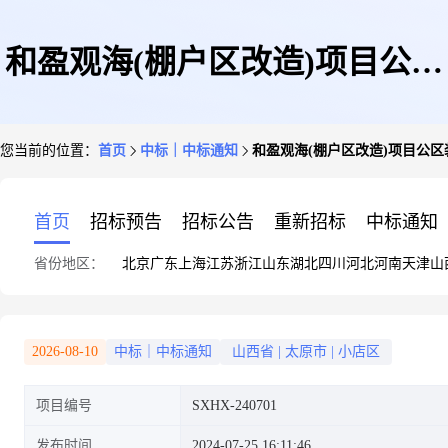
和盈观海(棚户区改造)项目公区
您当前的位置：
首页
中标｜中标通知
和盈观海(棚户区改造)项目公
装修工程中标结果公示
首页
招标预告
招标公告
重新招标
中标通知
省份地区：
北京
广东
上海
江苏
浙江
山东
湖北
四川
河北
河南
天津
山
2026-08-10
中标｜中标通知
山西省
|
太原市
|
小店区
项目编号
SXHX-240701
发布时间
2024-07-25 16:11:46