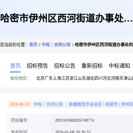
哈密市伊州区西河街道办事处的
您当前的位置：
首页
中标｜合同公告
哈密市伊州区西河街道办事处的
合同公告
首页
招标预告
招标公告
重新招标
中标通知
省份地区：
北京
广东
上海
江苏
浙江
山东
湖北
四川
河北
河南
天津
山
2026-08-10
中标｜合同公告
新疆维吾尔自治区
|
哈密市
|
伊州
项目编号
2891101000026748774
发布时间
2026-01-08 20:36:33