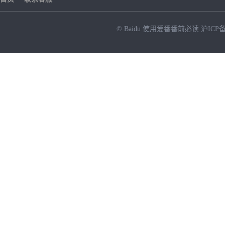
© Baidu
使用爱番番前必读
沪ICP备
NEW
HOT
暂时没有搜索结果…