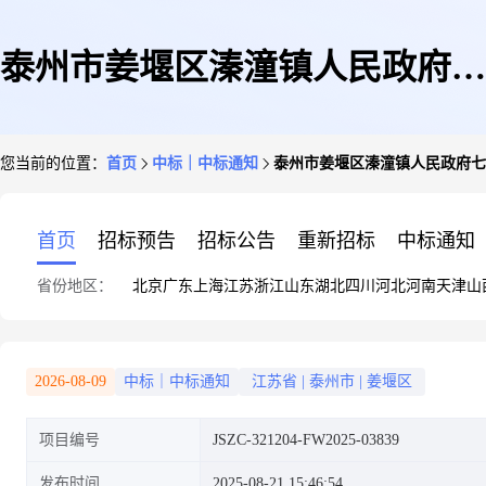
泰州市姜堰区溱潼镇人民政府七
您当前的位置：
首页
中标｜中标通知
泰州市姜堰区溱潼镇人民政府七
夕主题剧本杀活动成交公告
首页
招标预告
招标公告
重新招标
中标通知
省份地区：
北京
广东
上海
江苏
浙江
山东
湖北
四川
河北
河南
天津
山
2026-08-09
中标｜中标通知
江苏省
|
泰州市
|
姜堰区
项目编号
JSZC-321204-FW2025-03839
发布时间
2025-08-21 15:46:54