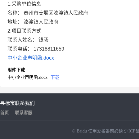
1.采购单位信息
名称： 泰州市姜堰区溱潼镇人民政府
地址： 溱潼镇人民政府
2.项目联系方式
联系人姓名： 钱旸
联系电话： 17318811659
中小企业声明函.docx
附件下载
中小企业声明函.docx
下载
寻标宝
联系我们
首页
联系客服
© Baidu
使用爱番番前必读
沪ICP备