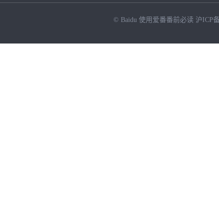
© Baidu
使用爱番番前必读
沪ICP备
NEW
HOT
暂时没有搜索结果…