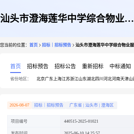
汕头市澄海莲华中学综合物业服
您当前的位置：
首页
招标｜招标预告
汕头市澄海莲华中学综合物业服
务
首页
招标预告
招标公告
重新招标
中标通知
省份地区：
北京
广东
上海
江苏
浙江
山东
湖北
四川
河北
河南
天津
山
2026-08-07
招标｜招标预告
广东省
|
汕头市
|
澄海区
项目编号
440515-2025-01021
发布时间
2025-06-10 14:25:57