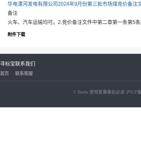
华电漯河发电有限公司2024年9月份第三批市场煤竞价备注文
备注
火车、汽车运输均可。2.竞价备注文件中第二章第一条第5
附件下载
寻标宝
联系我们
首页
联系客服
© Baidu
使用爱番番前必读
沪ICP备
NEW
HOT