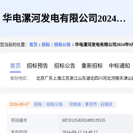
华电漯河发电有限公司2024年9
您当前的位置：
首页
招标｜招标公告
华电漯河发电有限公司2024年
月份第三批市场煤竞价
首页
招标预告
招标公告
重新招标
中标通知
省份地区：
北京
广东
上海
江苏
浙江
山东
湖北
四川
河北
河南
天津
山
2026-08-07
招标｜招标公告
河南省
|
漯河市
|
召陵区
项目编号
MTJJ12G8202409129535
发布时间
2024-09-12 14:48:12