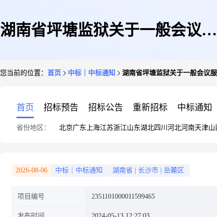
湖南省坪塘监狱关于一般会议服
您当前的位置：
首页
中标｜中标通知
湖南省坪塘监狱关于一般会议服
务的网上超市采购项目成交公告
首页
招标预告
招标公告
重新招标
中标通知
省份地区：
北京
广东
上海
江苏
浙江
山东
湖北
四川
河北
河南
天津
山
2026-08-06
中标｜中标通知
湖南省
|
长沙市
|
岳麓区
项目编号
2351101000011599465
发布时间
2024-05-13 12:27:03