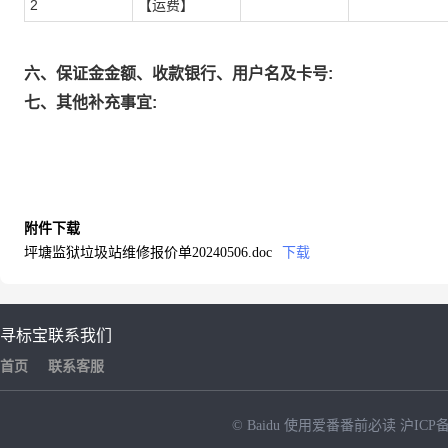
2
【运费】
六、保证金金额、收款银行、用户名及卡号:
七、其他补充事宜:
附件下载
坪塘监狱垃圾站维修报价单20240506.doc
下载
寻标宝
联系我们
首页
联系客服
© Baidu
使用爱番番前必读
沪ICP备