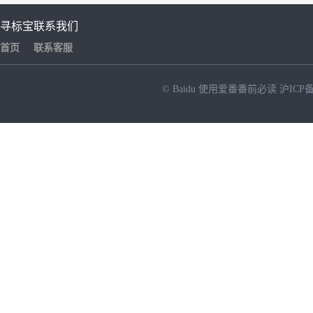
寻标宝
联系我们
首页
联系客服
© Baidu
使用爱番番前必读
沪ICP备
NEW
HOT
暂时没有搜索结果…