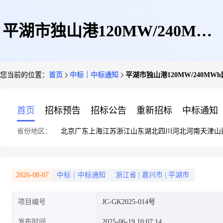
平湖市独山港120MW/240MWh
您当前的位置：
首页
中标｜中标通知
平湖市独山港120MW/240M
网侧储能项目中标结果公告
首页
招标预告
招标公告
重新招标
中标通知
省份地区：
北京
广东
上海
江苏
浙江
山东
湖北
四川
河北
河南
天津
山
2026-08-07
中标｜中标通知
浙江省
|
嘉兴市
|
平湖市
项目编号
JC-GK2025-014号
发布时间
2025-06-19 10:07:14