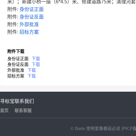
米）；新建小桥一座（6*4.5）米、修建道路75米；清理河套淤泥
附件:
身份证正面
附件:
身份证反面
附件:
外部批准
附件:
招标方案
附件下载
身份证正面
下载
身份证反面
下载
外部批准
下载
招标方案
下载
寻标宝
联系我们
首页
联系客服
© Baidu
使用爱番番前必读
沪ICP备