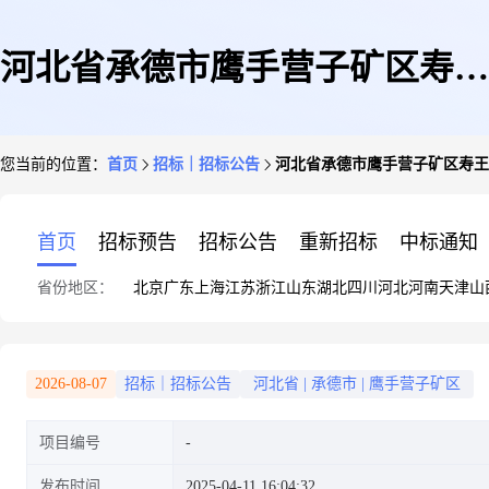
河北省承德市鹰手营子矿区寿王
您当前的位置：
首页
招标｜招标公告
河北省承德市鹰手营子矿区寿王
坟镇罗圈沟村邦子沟河坝工程项
首页
招标预告
招标公告
重新招标
中标通知
省份地区：
北京
广东
上海
江苏
浙江
山东
湖北
四川
河北
河南
天津
山
目招标
2026-08-07
招标｜招标公告
河北省
|
承德市
|
鹰手营子矿区
项目编号
发布时间
2025-04-11 16:04:32