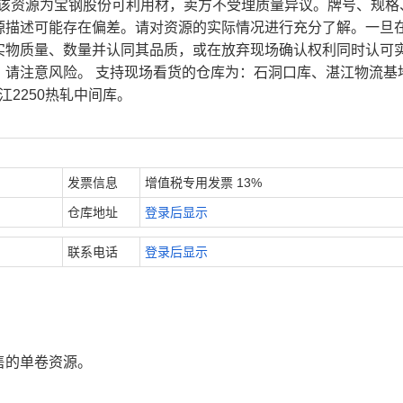
、该资源为宝钢股份可利用材，卖方不受理质量异议。牌号、规格
源描述可能存在偏差。请对资源的实际情况进行充分了解。一旦
实物质量、数量并认同其品质，或在放弃现场确认权利同时认可
，请注意风险。 支持现场看货的仓库为：石洞口库、湛江物流基
江2250热轧中间库。
发票信息
增值税专用发票 13%
仓库地址
登录后显示
联系电话
登录后显示
售的单卷资源。