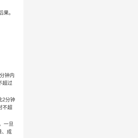
后果。
2分钟内
不超过
此2分钟
时不超
。一旦
量、成