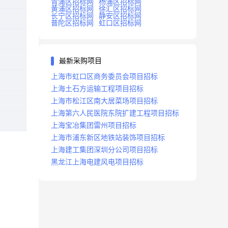
青浦区招标网
杨浦区招标网
黄浦区招标网
徐汇区招标网
长宁区招标网
静安区招标网
普陀区招标网
虹口区招标网
最新采购项目
上海市虹口区商务委员会项目招标
上海土石方运输工程项目招标
上海市松江区南大居菜场项目招标
上海第六人民医院东院扩建工程项目招标
上海宝冶集团雷州项目招标
上海市浦东新区地铁站装饰项目招标
上海建工集团深圳分公司项目招标
黑龙江上海电建风电项目招标