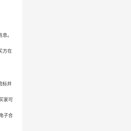
信息。
买方在
流标并
买家可
电子合