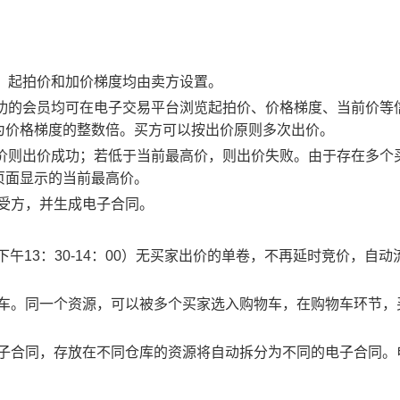
物，起拍价和加价梯度均由卖方设置。
应成功的会员均可在电子交易平台浏览起拍价、价格梯度、当前价等
为价格梯度的整数倍。买方可以按出价原则多次出价。
最高价则出价成功；若低于当前最高价，则出价失败。由于存在多个
页面显示的当前最高价。
买受方，并生成电子合同。
0、下午13：30-14：00）无买家出价的单卷，不再延时竞价，自动
物车。同一个资源，可以被多个买家选入购物车，在购物车环节，
电子合同，存放在不同仓库的资源将自动拆分为不同的电子合同。