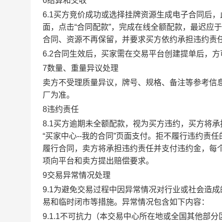
6结算和交收
6.1买方竞价成功或选择挂牌资源生成电子合同后，
面，点击“合同配款”，完成在线全额配款，最迟应于
合同、资源不再保留，并要求买方依约承担违约责
6.2合同生效后，买家需在交易平台创建提单后，
7数量、重量异议处理
卖方不受理质量异议，牌号、规格、备注等参考信
厂为准。
8违约责任
8.1买方逾期未全额配款，视为买方违约，买方将
“买家中心--我的合同”页面支付。拒不履行违约
履行合同，卖方将承担违约责任并支付违约金，每个
项向平台和卖方提出赔偿要求。
9交易异常情况处理
9.1为避免交易过程中因异常情况对行业或社会造
易和临时闭市等措施。异常情况包含如下内容：
9.1.1不可抗力（本交易中心所在地或全国其他