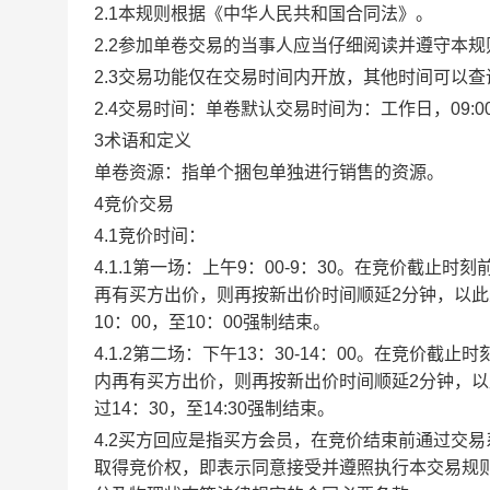
2.1本规则根据《中华人民共和国合同法》。
2.2参加单卷交易的当事人应当仔细阅读并遵守本
2.3交易功能仅在交易时间内开放，其他时间可以
2.4交易时间：单卷默认交易时间为：工作日，09:00-1
3术语和定义
单卷资源：指单个捆包单独进行销售的资源。
4竞价交易
4.1竞价时间：
4.1.1第一场：上午9：00-9：30。在竞价截
再有买方出价，则再按新出价时间顺延2分钟，以
10：00，至10：00强制结束。
4.1.2第二场：下午13：30-14：00。在竞价
内再有买方出价，则再按新出价时间顺延2分钟，
过14：30，至14:30强制结束。
4.2买方回应是指买方会员，在竞价结束前通过交
取得竞价权，即表示同意接受并遵照执行本交易规