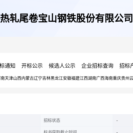
热轧尾卷宝山钢铁股份有限公司
标通知
开标公示
候选人公示
企业招标查询
招标
河南
天津
山西
内蒙古
辽宁
吉林
黑龙江
安徽
福建
江西
湖南
广西
海南
重庆
贵州
招标状态
标书获取截止时间