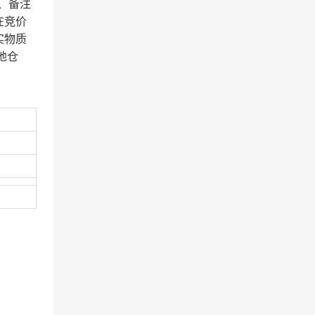
、备注
在竞价
实物质
地仓