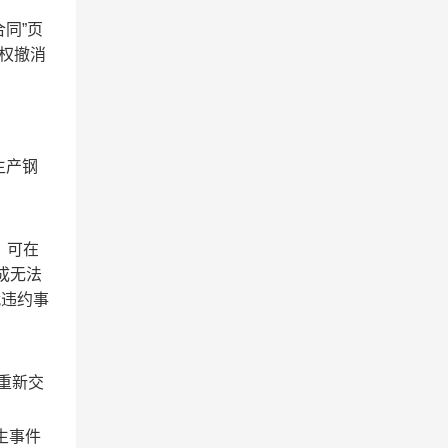
同”页
有权撤消
生产钢
，可在
成无法
就违约事
重新交
生事件