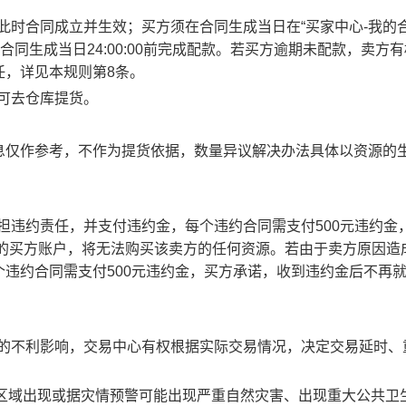
此时合同成立并生效；买方须在合同生成当日在“买家中心-我的合
合同生成当日24:00:00前完成配款。若买方逾期未配款，卖方
任，详见本规则第8条。
方可去仓库提货。
息仅作参考，不作为提货依据，数量异议解决办法具体以资源的
承担违约责任，并支付违约金，每个违约合同需支付500元违约金
责任的买方账户，将无法购买该卖方的任何资源。若由于卖方原因造
违约合同需支付500元违约金，买方承诺，收到违约金后不再
成的不利影响，交易中心有权根据实际交易情况，决定交易延时、
部分区域出现或据灾情预警可能出现严重自然灾害、出现重大公共卫