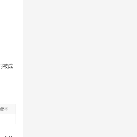
时被成
费率