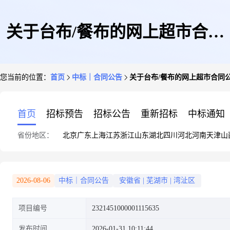
关于台布/餐布的网上超市合同
您当前的位置：
首页
中标｜合同公告
关于台布/餐布的网上超市合同
公告
首页
招标预告
招标公告
重新招标
中标通知
省份地区：
北京
广东
上海
江苏
浙江
山东
湖北
四川
河北
河南
天津
山
2026-08-06
中标｜合同公告
安徽省
|
芜湖市
|
湾沚区
项目编号
2321451000001115635
发布时间
2026-01-31 10:11:44