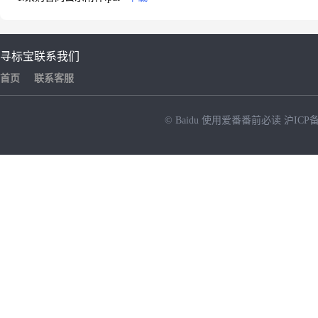
寻标宝
联系我们
首页
联系客服
© Baidu
使用爱番番前必读
沪ICP备
NEW
HOT
暂时没有搜索结果…