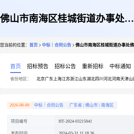
佛山市南海区桂城街道办事处佛
您当前的位置：
首页
中标｜合同公告
佛山市南海区桂城街道办事处佛
山市南海区桂城街道办事处资产
首页
招标预告
招标公告
重新招标
中标通知
省份地区：
北京
广东
上海
江苏
浙江
山东
湖北
四川
河北
河南
天津
山
评估服务定点服务定点议价采购
2026-08-09
中标｜合同公告
广东省
|
佛山市
|
南海区
项目编号
HT-2024-03215041
合同的合同公告
发布时间
2024-03-31 11:18:36