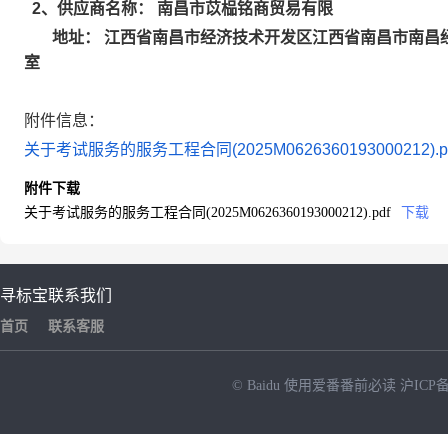
南昌市苡榀铭商贸易有限
2
、供应商名称：
江西省南昌市经济技术开发区江西省南昌市南昌经济
地址：
室
附件信息：
关于考试服务的服务工程合同(2025M0626360193000212).p
附件下载
关于考试服务的服务工程合同(2025M0626360193000212).pdf
下载
寻标宝
联系我们
首页
联系客服
© Baidu
使用爱番番前必读
沪ICP备
NEW
HOT