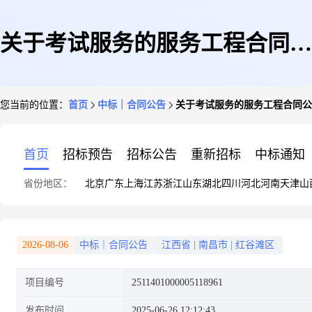
关于考试服务的服务工程合同公
您当前的位置：
首页
中标｜合同公告
关于考试服务的服务工程合同公
告
首页
招标预告
招标公告
重新招标
中标通知
省份地区：
北京
广东
上海
江苏
浙江
山东
湖北
四川
河北
河南
天津
山
2026-08-06
中标｜合同公告
江西省
|
南昌市
|
红谷滩区
项目编号
2511401000005118961
发布时间
2025-06-26 12:12:43