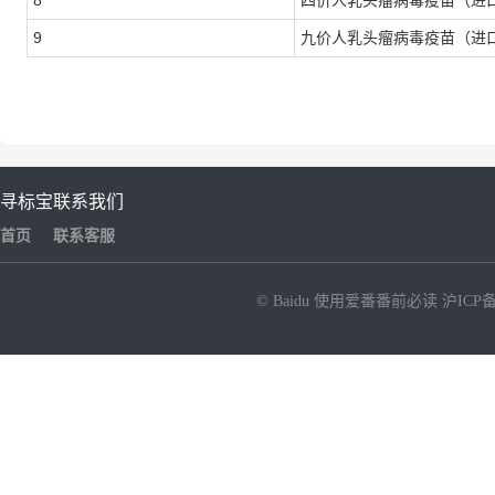
8
四价人乳头瘤病毒疫苗（进
9
九价人乳头瘤病毒疫苗（进
寻标宝
联系我们
首页
联系客服
© Baidu
使用爱番番前必读
沪ICP备
NEW
HOT