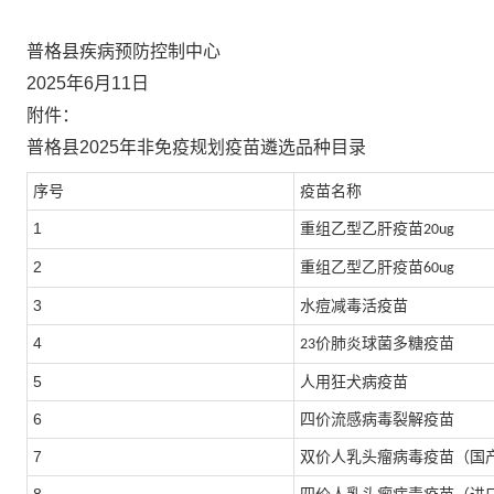
普格县疾病预防控制中心
2025
年
6
月
1
1
日
附件：
普格县
2025
年非免疫规划疫苗遴选品种目录
序号
疫苗名称
1
重组乙型乙肝疫苗
20ug
2
重组乙型乙肝疫苗
60ug
3
水痘减毒活疫苗
4
价肺炎球菌多糖疫苗
23
5
人用狂犬病疫苗
6
四价流感病毒裂解疫苗
7
双价人乳头瘤病毒疫苗（国