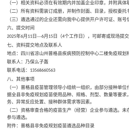
（一）相关资料必须在有效期内并加盖企业印章，并附具体
（二）所有资料需装订成册，并制作封面、目录，授权委托
（三）遴选通过的企业还需向我中心提供开户许可证、账号
六、提交时间
年
月
日—
月
日（
个工作日），可邮寄或现场提交
2025
6
11
6
15
4
七、资料提交地点及联系人
地点：四川省凉山州普格县疾病预防控制中心二楼免疫规划
联系人：乃保么子轰
联系电话：
13568660563
八、其他事项
（一）普格县疫苗管理领导小组统一组织，由部分接种单位
据全县非免疫规划疫苗使用品种、规格、剂型、数量等要求
务、异常反应处置、接种群体需求等因素。
（二）资格审查合格的疫苗生产（经营）企业参与遴选。未
参与遴选。
附件：普格县非免疫规划疫苗遴选品种目录