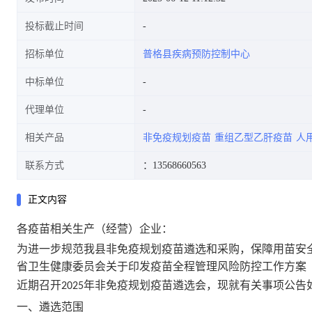
投标截止时间
招标单位
普格县疾病预防控制中心
中标单位
代理单位
相关产品
非免疫规划疫苗
重组乙型乙肝疫苗
人
联系方式
：13568660563
正文内容
各疫苗相关生产（经营）企业：
为进一步规范我县非免疫规划疫苗遴选和采购，保障用苗安
省卫生健康委员会关于印发疫苗全程管理风险防控工作方案
近期召开
年非免疫规划疫苗遴选会，现就有关事项公告
2025
一、
遴选范围