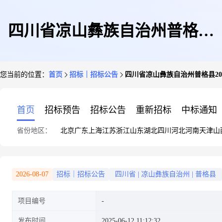
四川省凉山彝族自治州普格县
您当前的位置：
首页
招标｜招标公告
四川省凉山彝族自治州普格县20
2025年非免疫规划疫苗遴选公告
首页
招标预告
招标公告
重新招标
中标通知
省份地区：
北京
广东
上海
江苏
浙江
山东
湖北
四川
河北
河南
天津
山
2026-08-07
招标｜招标公告
四川省
|
凉山彝族自治州
|
普格县
项目编号
发布时间
2025-06-12 11:12:32