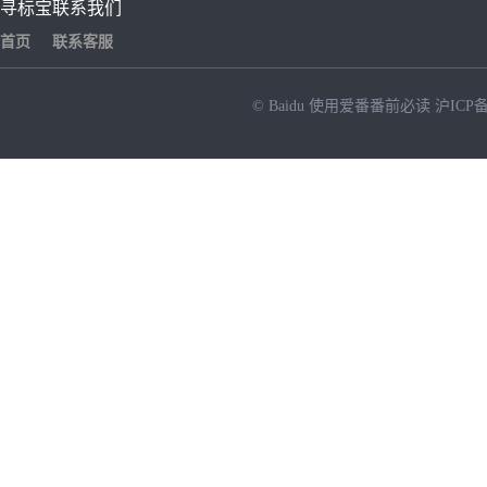
寻标宝
联系我们
首页
联系客服
© Baidu
使用爱番番前必读
沪ICP备
NEW
HOT
暂时没有搜索结果…