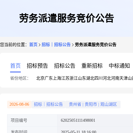
劳务派遣服务竞价公告
您当前的位置：
首页
招标｜招标公告
劳务派遣服务竞价公告
首页
招标预告
招标公告
重新招标
中标通知
省份地区：
北京
广东
上海
江苏
浙江
山东
湖北
四川
河北
河南
天津
山
2026-08-06
招标｜招标公告
贵州省
|
贵阳市
|
观山湖区
项目编号
62025051111498001
发布时间
2025-05-11 18:16:00