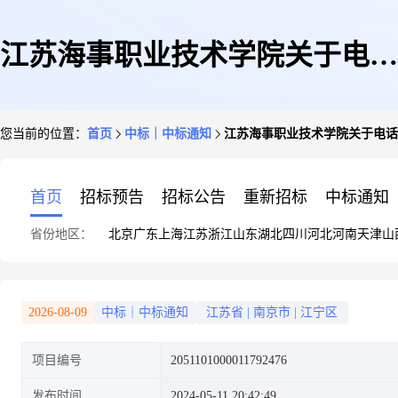
江苏海事职业技术学院关于电话
您当前的位置：
首页
中标｜中标通知
江苏海事职业技术学院关于电话机
机(有绳/无绳/网络)的网上商城
首页
招标预告
招标公告
重新招标
中标通知
省份地区：
北京
广东
上海
江苏
浙江
山东
湖北
四川
河北
河南
天津
山
采购项目成交公告
2026-08-09
中标｜中标通知
江苏省
|
南京市
|
江宁区
项目编号
2051101000011792476
发布时间
2024-05-11 20:42:49