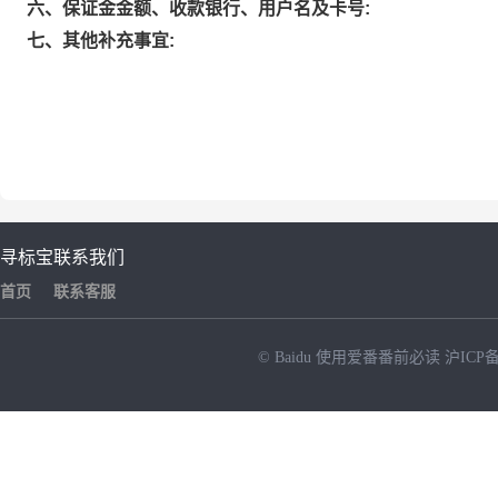
六、保证金金额、收款银行、用户名及卡号:
七、其他补充事宜:
寻标宝
联系我们
首页
联系客服
© Baidu
使用爱番番前必读
沪ICP备
NEW
HOT