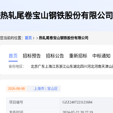
热轧尾卷宝山钢铁股份有限公司
您当前的位置：
首页
热轧尾卷宝山钢铁股份有限公司
首页
招标预告
招标公告
重新招标
中标通知
省份地区：
北京
广东
上海
江苏
浙江
山东
湖北
四川
河北
河南
天津
山
2026-08-08
上海市
|
宝山区
项目编号
GZZ2407221121684
发布时间
2024-07-22 20:27:19