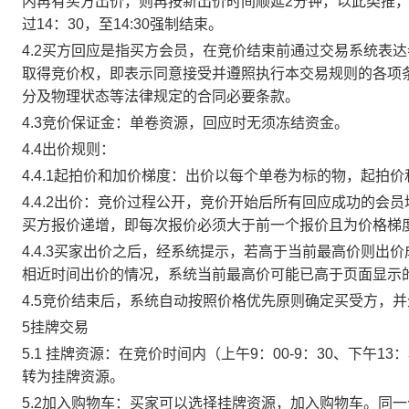
内再有买方出价，则再按新出价时间顺延2分钟，以此类推
过14：30，至14:30强制结束。
4.2买方回应是指买方会员，在竞价结束前通过交易系统表
取得竞价权，即表示同意接受并遵照执行本交易规则的各项
分及物理状态等法律规定的合同必要条款。
4.3竞价保证金：单卷资源，回应时无须冻结资金。
4.4出价规则：
4.4.1起拍价和加价梯度：出价以每个单卷为标的物，起拍
4.4.2出价：竞价过程公开，竞价开始后所有回应成功的
买方报价递增，即每次报价必须大于前一个报价且为价格梯
4.4.3买家出价之后，经系统提示，若高于当前最高价则
相近时间出价的情况，系统当前最高价可能已高于页面显示
4.5竞价结束后，系统自动按照价格优先原则确定买受方，
5挂牌交易
5.1 挂牌资源：在竞价时间内（上午9：00-9：30、下午1
转为挂牌资源。
5.2加入购物车：买家可以选择挂牌资源，加入购物车。同