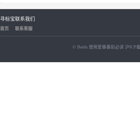
寻标宝
联系我们
首页
联系客服
© Baidu
使用爱番番前必读
沪ICP备
NEW
HOT
暂时没有搜索结果…