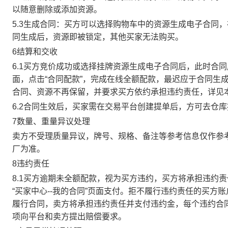
以随意删除或添加资源。
5.3生成合同：买方可以选择购物车中的资源生成电子合同
同生成后，资源即被锁定，其他买家无法购买。
6结算和交收
6.1买方竞价成功或选择挂牌资源生成电子合同后，此时合同
面，点击“合同配款”，完成在线全额配款，最迟应于合同生成当
合同、资源不再保留，并要求买方依约承担违约责任，详见
6.2合同生效后，买家需在交易平台创建提单后，方可去仓
7数量、重量异议处理
卖方不受理质量异议，牌号、规格、备注等参考信息仅作参
厂为准。
8违约责任
8.1买方逾期未全额配款，视为买方违约，买方将承担违约
“买家中心--我的合同”页面支付。拒不履行违约责任的买
履行合同，卖方将承担违约责任并支付违约金，每个违约合同
项向平台和卖方提出赔偿要求。