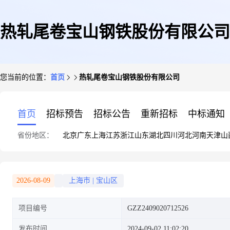
热轧尾卷宝山钢铁股份有限公司
您当前的位置：
首页
热轧尾卷宝山钢铁股份有限公司
首页
招标预告
招标公告
重新招标
中标通知
省份地区：
北京
广东
上海
江苏
浙江
山东
湖北
四川
河北
河南
天津
山
2026-08-09
上海市
|
宝山区
项目编号
GZZ2409020712526
发布时间
2024-09-02 11:02:20