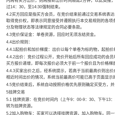
内再有买方出价，则再按新出价时间顺延2分钟，以此类推
过14：30，至14:30强制结束。
4.2买方回应是指买方会员，在竞价结束前通过交易系统表
取得竞价权，即表示同意接受并遵照执行本交易规则的各项
分及物理状态等法律规定的合同必要条款。
4.3竞价保证金：单卷资源，回应时无须冻结资金。
4.4出价规则：
4.4.1起拍价和加价梯度：出价以每个单卷为标的物，起拍
4.4.2出价：竞价过程公开，竞价开始后所有回应成功的
买方报价递增，即每次报价必须大于前一个报价且为价格梯
4.4.3买家出价之后，经系统提示，若高于当前最高价则
相近时间出价的情况，系统当前最高价可能已高于页面显示
4.5竞价结束后，系统自动按照价格优先原则确定买受方，
5挂牌交易
5.1 挂牌资源：在竞价时间内（上午9：00-9：30、下午1
转为挂牌资源。
5.2加入购物车：买家可以选择挂牌资源，加入购物车。同