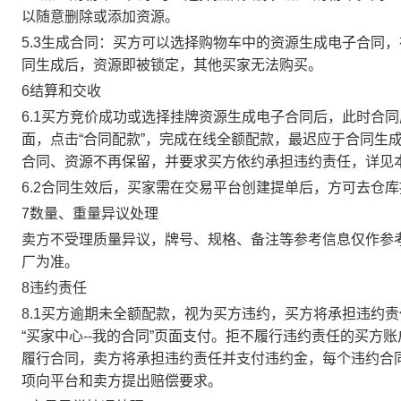
以随意删除或添加资源。
5.3生成合同：买方可以选择购物车中的资源生成电子合同
同生成后，资源即被锁定，其他买家无法购买。
6结算和交收
6.1买方竞价成功或选择挂牌资源生成电子合同后，此时合同
面，点击“合同配款”，完成在线全额配款，最迟应于合同生成当
合同、资源不再保留，并要求买方依约承担违约责任，详见
6.2合同生效后，买家需在交易平台创建提单后，方可去仓
7数量、重量异议处理
卖方不受理质量异议，牌号、规格、备注等参考信息仅作参
厂为准。
8违约责任
8.1买方逾期未全额配款，视为买方违约，买方将承担违约
“买家中心--我的合同”页面支付。拒不履行违约责任的买
履行合同，卖方将承担违约责任并支付违约金，每个违约合同
项向平台和卖方提出赔偿要求。