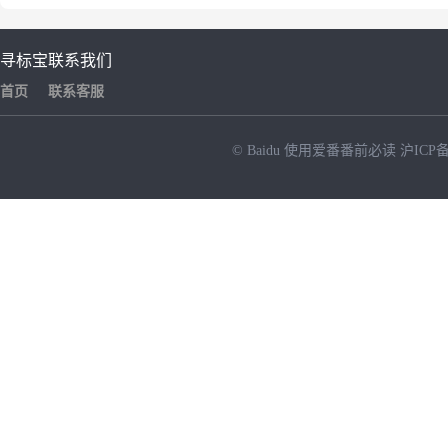
寻标宝
联系我们
首页
联系客服
© Baidu
使用爱番番前必读
沪ICP备
NEW
HOT
暂时没有搜索结果…