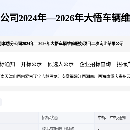
司2024年—2026年大悟车
孝感分公司2024年—2026年大悟车辆维修服务项目二次询比结果公示
标通知
开标公示
候选人公示
企业招标查询
招标
河南
天津
山西
内蒙古
辽宁
吉林
黑龙江
安徽
福建
江西
湖南
广西
海南
重庆
贵州
招标状态
中标｜中标通知
标书获取截止时间