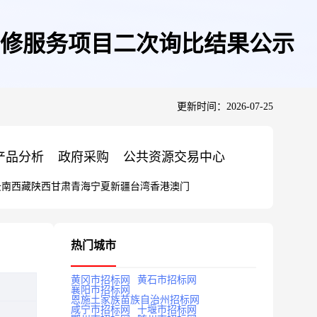
辆维修服务项目二次询比结果公示
更新时间：2026-07-25
产品分析
政府采购
公共资源交易中心
云南
西藏
陕西
甘肃
青海
宁夏
新疆
台湾
香港
澳门
热门城市
黄冈市招标网
黄石市招标网
襄阳市招标网
恩施土家族苗族自治州招标网
咸宁市招标网
十堰市招标网