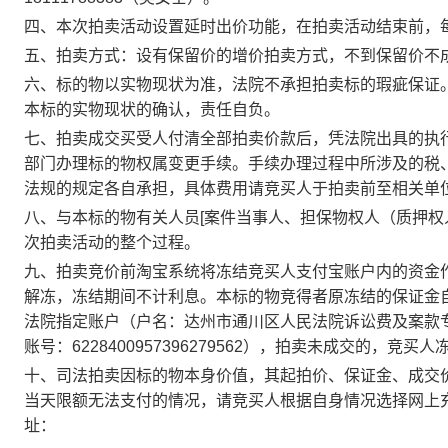
四、本次拍卖活动设置延时出价功能，在拍卖活动结束前，
五、拍卖方式：
设有保留价的增价拍卖方式，不到保留价不
六、
标的物以实物现状为准，法院不承担拍卖标的瑕疵保证
本标的实物现状的确认，责任自负。
七、
拍卖成交买受人付清全部拍卖价款后，凭法院出具的执
部门办理标的物权属变更手续。
手续办理过程中所涉及的税
法规的规定各自承担，具体费用请竞买人于拍卖前至相关单
八、
与本标的物有关人员
[案件当事人、担保物权人（质押权
次拍卖活动的整个过程。
九、
拍卖竞价前淘宝系统将冻结竞买人支付宝账户内的资金
解冻，冻结期间不计利息。本标的物竞得者原冻结的保证金
法院指定账户
（
户名：达州市通川区人民法院诉讼费及案款
账号：
6228400957396279562
）
，拍卖未成交的，竞买人
十、
司法拍卖因标的物本身价值，其起拍价、保证金、成交
当天限额无法支付的情况，请竞买人根据自身情况选择网上
址：