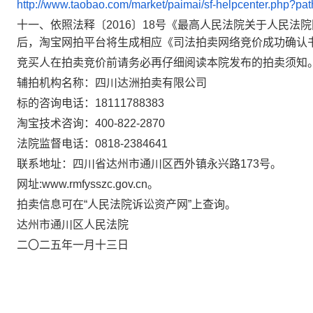
http://www.taobao.com/market/paimai/sf-helpcenter.php?pat
十一、依照法释〔
2016〕18号《最高人民法院关于人民
后，淘宝网拍平台将生成相应《司法拍卖网络竞价成功确认
竞买人在拍卖竞价前请务必再仔细阅读本院发布的拍卖须知
辅拍机构名称
：
四川达洲拍卖有限公司
标的咨询电话：
18111788383
淘宝技术咨询：
400-822-2870
法院监督电话：
0818-2384641
联系地址：四川省达州市通川区西外镇永兴路
173号。
网址
:
www.rmfysszc.gov.cn。
拍卖信息可在
“人民法院诉讼资产网”上查询。
达州市通川区人民法院
二〇二
五
年
一月十三日