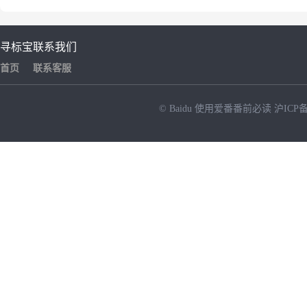
寻标宝
联系我们
首页
联系客服
© Baidu
使用爱番番前必读
沪ICP备
NEW
HOT
暂时没有搜索结果…