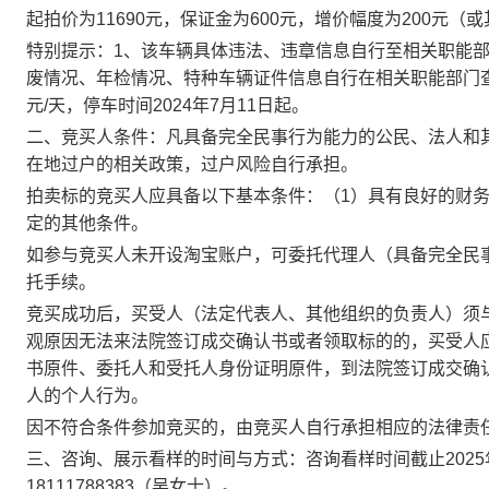
起拍价为
11690元，保证金为600元，增价幅度为200元（
特别提示：
1、该车辆具体违法、违章信息自行至相关职能
废情况、年检情况、特种车辆证件信息自行在相关职能部门
元/天，停车时间2024年7月11日起
。
二、
竞买人条件：
凡具备完全民事行为能力的公民、法人和
在地过户的相关政策，过户风险自行承担
。
拍卖标的竞买人应具备以下基本条件：（
1）具有良好的财
定的其他条件。
如参与竞买人未开设淘宝账户，可委托代理人（具备完全民
托手续。
竞买成功后，买受人（法定代表人、其他组织的负责人）须
观原因无法来法院签订成交确认书或者领取标的的，买受人
书原件、委托人和受托人身份证明原件，到法院签订成交确
人的个人行为。
因不符合条件参加竞买的，由竞买人自行承担相应的法律责
三、
咨询、展示看样的时间与方式：
咨询看样时间截止
2025
18111788383
（
吴
女士）
。