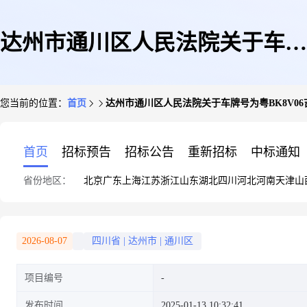
达州市通川区人民法院关于车牌
您当前的位置：
首页
达州市通川区人民法院关于车牌号为粤BK8V06吉利美
号为粤BK8V06吉利美日牌汽车
首页
招标预告
招标公告
重新招标
中标通知
省份地区：
北京
广东
上海
江苏
浙江
山东
湖北
四川
河北
河南
天津
山
(车架号:L6T7944Z6FN011800)
2026-08-07
四川省
|
达州市
|
通川区
项目编号
(第一次拍卖)的公告
发布时间
2025-01-13 10:32:41