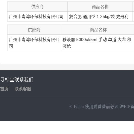
供应商
商品名称
广州市粤湾环保科技有限公司
复合肥 通用型 1.25kg/袋 史丹利
供应商
商品名称
广州市粤湾环保科技有限公
移液器 5000ul/5ml 手动 单道 大龙 移
司
液枪
寻标宝
联系我们
首页
联系客服
© Baidu
使用爱番番前必读
沪ICP备
NEW
HOT