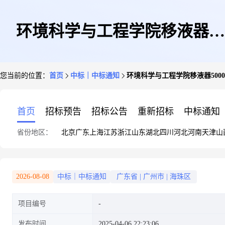
环境科学与工程学院移液器
您当前的位置：
首页
中标｜中标通知
环境科学与工程学院移液器5000
5000ul/5ml手动单道大龙移液枪
首页
招标预告
招标公告
重新招标
中标通知
省份地区：
北京
广东
上海
江苏
浙江
山东
湖北
四川
河北
河南
天津
山
2026-08-08
中标｜中标通知
广东省
|
广州市
|
海珠区
项目编号
发布时间
2025-04-06 22:23:06