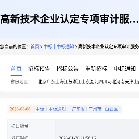
高新技术企业认定专项审计服务
您当前的位置：
首页
中标｜中标通知
高新技术企业认定专项审计服务
采购结果公告
首页
招标预告
招标公告
重新招标
中标通知
省份地区：
北京
广东
上海
江苏
浙江
山东
湖北
四川
河北
河南
天津
山
2026-08-08
中标｜中标通知
广东省
|
广州市
|
白云区
项目编号
发布时间
2026-01-30 11:58:16