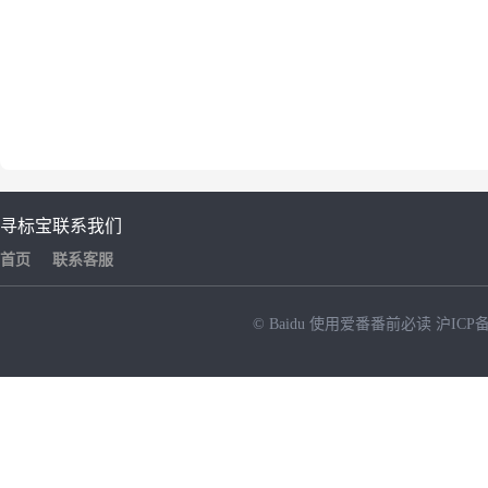
寻标宝
联系我们
首页
联系客服
© Baidu
使用爱番番前必读
沪ICP备
NEW
HOT