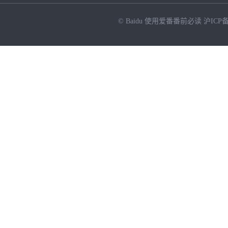
© Baidu
使用爱番番前必读
沪ICP备
NEW
HOT
暂时没有搜索结果…