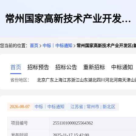
常州国家高新技术产业开发区
您当前的位置：
首页
中标｜中标通知
常州国家高新技术产业开发区(
(新北区)教育局关于账册封面的
首页
招标预告
招标公告
重新招标
中标通知
省份地区：
北京
广东
上海
江苏
浙江
山东
湖北
四川
河北
河南
天津
山
网上商城采购项目成交公告
2026-08-07
中标｜中标通知
江苏省
|
常州市
|
新北区
项目编号
2551101000025564362
发布时间
2025-11-17 15:42:00