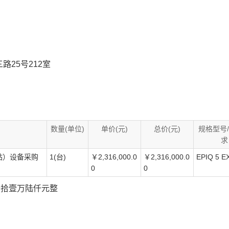
25号212室
数量(单位)
单价(元)
总价(元)
规格型号
求
站）设备采购
1(台)
￥2,316,000.0
￥2,316,000.0
EPIQ 5 E
0
0
贰佰叁拾壹万陆仟元整