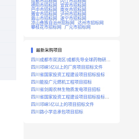
成都市招标网
内江市招标网
德阳市招标网
宜宾市招标网
巴中市招标网
南充市招标网
雅安市招标网
泸州市招标网
眉山市招标网
遂宁市招标网
凉山彝族自治州招标网
达州市招标网
攀枝花市招标网
广元市招标网
最新采购项目
四川成都市双流区/成都先导全球药物研发
生产基地(一期)(dj)项目招标标段
四川邛崃5亿以上的厂房项目招标文件
四川省国家投资工程建设项目招标投标
四川能投广元燃机工程项目招标
四川省剑阁农林生物质发电项目招标
四川省国家投资工程建设项目招标投标
2008年版
四川邛崃5亿以上的项目招标文件
四川路小学总承包项目招标