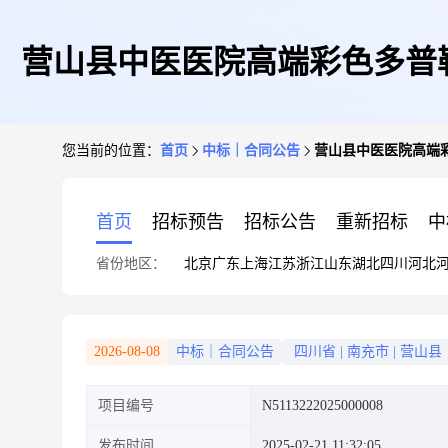
营山县中医医院高端彩色多普
您当前的位置：
首页
中标｜合同公告
营山县中医医院高端
首页
招标预告
招标公告
重新招标
中
省份地区：
北京
广东
上海
江苏
浙江
山东
湖北
四川
河北
2026-08-08
中标｜合同公告
四川省
|
南充市
|
营山县
项目编号
N5113222025000008
发布时间
2025-02-21 11:32:05