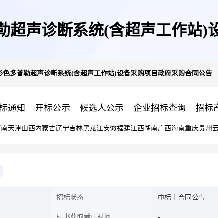
勒超声诊断系统(含超声工作站)
彩色多普勒超声诊断系统(含超声工作站)设备采购项目政府采购合同公告
标通知
开标公示
候选人公示
企业招标查询
招标
河南
天津
山西
内蒙古
辽宁
吉林
黑龙江
安徽
福建
江西
湖南
广西
海南
重庆
贵州
招标状态
中标｜合同公告
标书获取截止时间