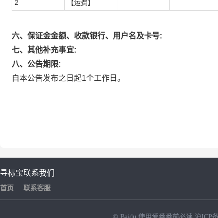
2
【运费】
六、保证金金额、收款银行、用户名及卡号:
七、其他补充事宜:
八、公告期限:
自本公告发布之日起1个工作日。
寻标宝
联系我们
首页
联系客服
© Baidu
使用爱番番前必读
沪ICP备