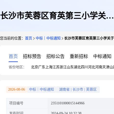
长沙市芙蓉区育英第三小学关于
您当前的位置：
首页
中标｜中标通知
长沙市芙蓉区育英第三小学关于
化妆品收纳盒/包的网上超市采
首页
招标预告
招标公告
重新招标
中标通知
省份地区：
北京
广东
上海
江苏
浙江
山东
湖北
四川
河北
河南
天津
山
购项目成交公告
2026-08-06
中标｜中标通知
湖南省
|
长沙市
|
芙蓉区
项目编号
2351101000015144966
发布时间
2024-09-24 10:32:38