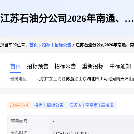
江苏石油分公司2026年南通、常
您当前的位置：
首页
招标｜招标公告
江苏石油分公司2026年南通、
州、连云港2026年标准汽服、维
首页
招标预告
招标公告
重新招标
中标通知
省份地区：
北京
广东
上海
江苏
浙江
山东
湖北
四川
河北
河南
天津
山
保小店工程施工框架协议项目一
2026-08-10
招标｜招标公告
江苏省
|
南京市
|
鼓楼区
项目编号
标段(框架协议)招标公告
发布时间
2025-12-23 09:18:18