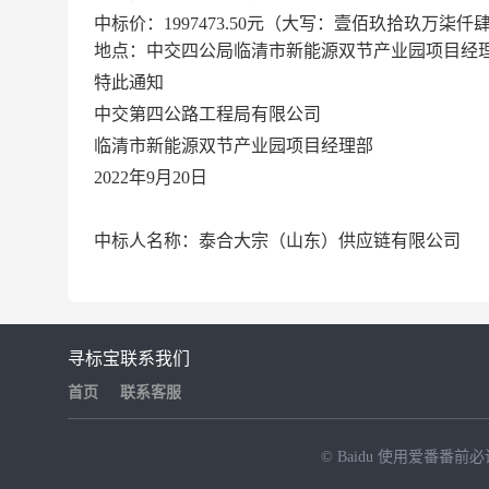
中标价
：
1997473.50
元（大写：
壹佰玖拾玖万柒仟
地点：
中交四公局
临清市新能源双节产业园项
目
经
特此通知
中交第四公路工程局有限公司
临清市新能源双节产业园项
目经理部
2022
年
9
月
20
日
中标人名称：泰合大宗（山东）供应链有限公司
寻标宝
联系我们
首页
联系客服
© Baidu
使用爱番番前必