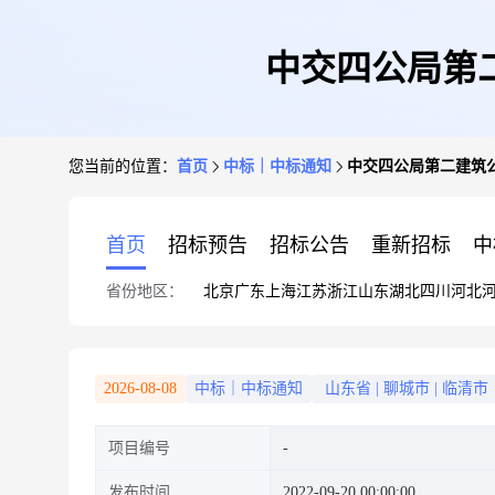
中交四公局第
您当前的位置：
首页
中标｜中标通知
中交四公局第二建筑
首页
招标预告
招标公告
重新招标
中
省份地区：
北京
广东
上海
江苏
浙江
山东
湖北
四川
河北
2026-08-08
中标｜中标通知
山东省
|
聊城市
|
临清市
项目编号
发布时间
2022-09-20 00:00:00