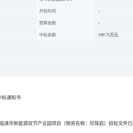
开标时间
预算金额
中标金额
199.75万元
中标通知书
临清市新能源双节产业园项
目
（物资名称：
珍珠岩
）
招标
文件已