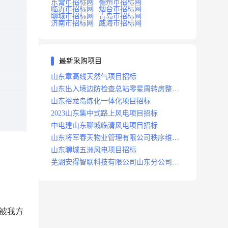
东营市招标网
德州市招标网
临沂市招标网
烟台市招标网
聊城市招标网
青岛市招标网
济南市招标网
威海市招标网
最新采购项目
山东章高线天然气项目招标
山东出入境边防检查总站零星周转房整修
项目招标中标
山东裕龙岛炼化一体化项目招标
2023山东集中式路上风电项目招标
中电建山东聊城临清风电项目招标
山东将军春天物业管理有限公司秩序维护
服务项目招标公告
山东聊城五洲风电项目招标
芜湖安得智联科技有限公司山东分公司济
南地区快递项目招标公告
被我方