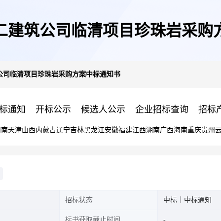
二建筑公司临清项目珍珠岩采购
公司临清项目珍珠岩采购方案中标通知书
标通知
开标公示
候选人公示
企业招标查询
招标
河南
天津
山西
内蒙古
辽宁
吉林
黑龙江
安徽
福建
江西
湖南
广西
海南
重庆
贵州
招标状态
中标｜中标通知
标书获取截止时间