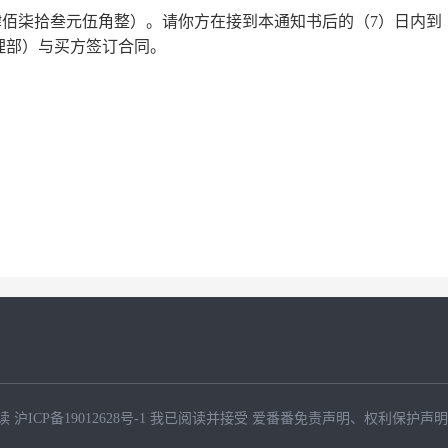
肆佰柒拾叁元伍角整
）。
请你方在接到本通知书后的（
7
）日内到
理部
）与买方签订合同。
读
沪ICP备19012628号-1
我已阅读并接受
爱番番免责声明
、
权利保护声明