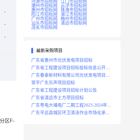
河源市招标网
江门市招标网
潮州市招标网
云浮市招标网
惠州市招标网
珠海市招标网
阳江市招标网
湛江市招标网
广州市招标网
梅州市招标网
汕头市招标网
清远市招标网
茂名市招标网
最新采购项目
广东省惠州市光伏发电项目招标
广东省工程建设项目招标投标信息公开目
录
广东春泰新材料有限公司光伏发电项目招
标
常平广东乐声项目招标
广东省工程建设项目招标计划公告
广东省清远市土方项目招标
广东粤电大埔电厂二期工程2023-2024年度
安保服务项目招标公告
广东平远县城区环卫清洁作业市场化承包
项目招标中标候选人公示
分区F-