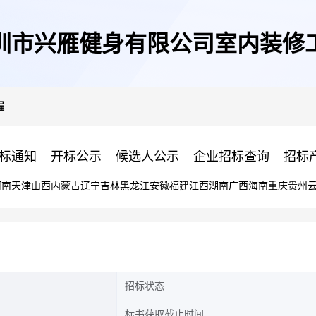
圳市兴雁健身有限公司室内装修
程
标通知
开标公示
候选人公示
企业招标查询
招标
河南
天津
山西
内蒙古
辽宁
吉林
黑龙江
安徽
福建
江西
湖南
广西
海南
重庆
贵州
招标状态
标书获取截止时间