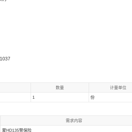
037
数量
计量单位
1
份
需求内容
蒙HD135警保险