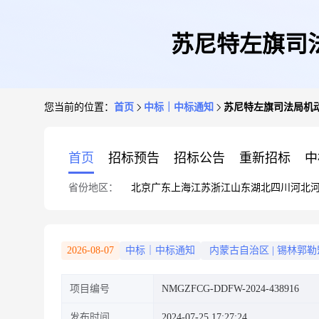
苏尼特左旗司
您当前的位置：
首页
中标｜中标通知
苏尼特左旗司法局机
首页
招标预告
招标公告
重新招标
中
省份地区：
北京
广东
上海
江苏
浙江
山东
湖北
四川
河北
2026-08-07
中标｜中标通知
内蒙古自治区
|
锡林郭勒
项目编号
NMGZFCG-DDFW-2024-438916
发布时间
2024-07-25 17:27:24