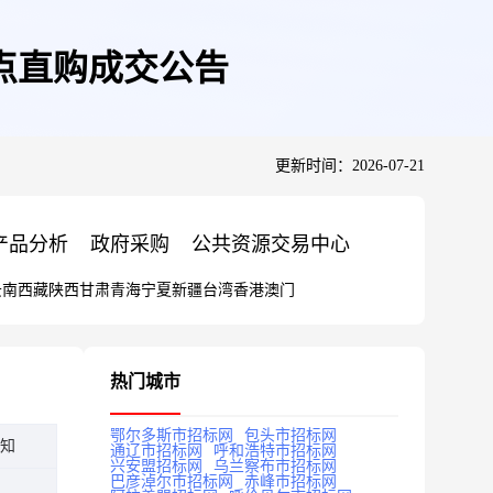
点直购成交公告
更新时间：2026-07-21
产品分析
政府采购
公共资源交易中心
云南
西藏
陕西
甘肃
青海
宁夏
新疆
台湾
香港
澳门
热门城市
鄂尔多斯市招标网
包头市招标网
知
通辽市招标网
呼和浩特市招标网
兴安盟招标网
乌兰察布市招标网
巴彦淖尔市招标网
赤峰市招标网