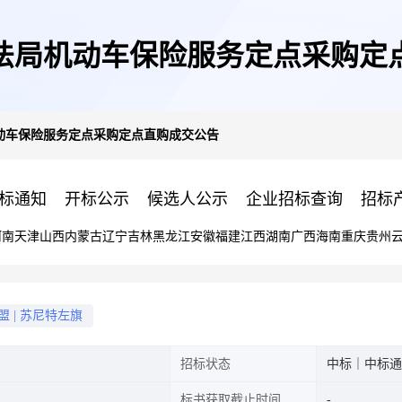
法局机动车保险服务定点采购定
动车保险服务定点采购定点直购成交公告
标通知
开标公示
候选人公示
企业招标查询
招标
河南
天津
山西
内蒙古
辽宁
吉林
黑龙江
安徽
福建
江西
湖南
广西
海南
重庆
贵州
盟
|
苏尼特左旗
招标状态
中标｜中标通
标书获取截止时间