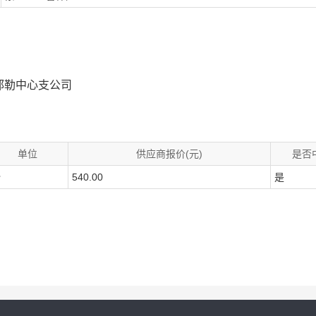
郭勒中心支公司
。
单位
供应商报价(元)
是否
份
540.00
是