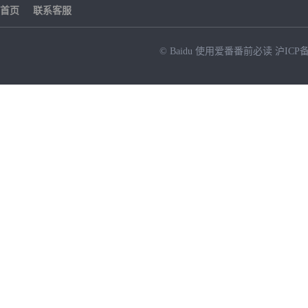
首页
联系客服
© Baidu
使用爱番番前必读
沪ICP备
NEW
HOT
暂时没有搜索结果…