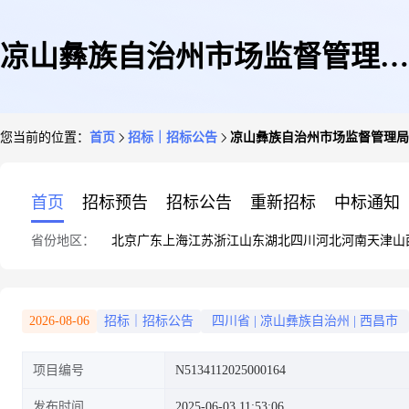
凉山彝族自治州市场监督管理局
您当前的位置：
首页
招标｜招标公告
凉山彝族自治州市场监督管理局
2025年州本级食品安全监督抽检
首页
招标预告
招标公告
重新招标
中标通知
省份地区：
北京
广东
上海
江苏
浙江
山东
湖北
四川
河北
河南
天津
山
项目竞争性磋商公告
2026-08-06
招标｜招标公告
四川省
|
凉山彝族自治州
|
西昌市
项目编号
N5134112025000164
发布时间
2025-06-03 11:53:06