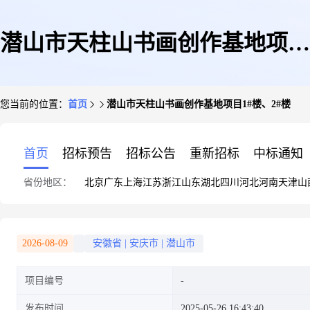
潜山市天柱山书画创作基地项目
您当前的位置：
首页
潜山市天柱山书画创作基地项目1#楼、2#楼
1#楼、2#楼
首页
招标预告
招标公告
重新招标
中标通知
省份地区：
北京
广东
上海
江苏
浙江
山东
湖北
四川
河北
河南
天津
山
2026-08-09
安徽省
|
安庆市
|
潜山市
项目编号
发布时间
2025-05-26 16:43:40