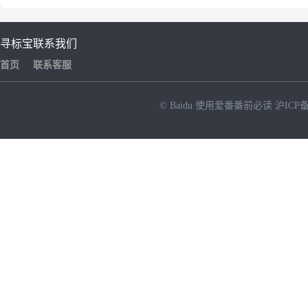
寻标宝
联系我们
首页
联系客服
© Baidu
使用爱番番前必读
沪ICP备
NEW
HOT
暂时没有搜索结果…