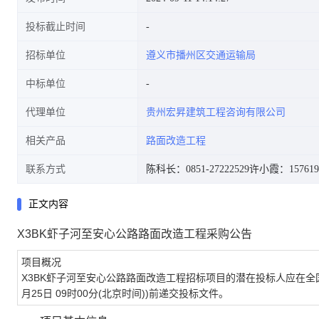
投标截止时间
招标单位
遵义市播州区交通运输局
中标单位
代理单位
贵州宏昇建筑工程咨询有限公司
相关产品
路面改造工程
联系方式
陈科长：0851-27222529
许小霞：1576197
正文内容
X3BK虾子河至安心公路路面改造工程采购公告
项目概况
X3BK虾子河至安心公路路面改造工程
招标项目的潜在投标人应在
全
月25日 09时00分
(
北京时间)
)
前递交投标文件。