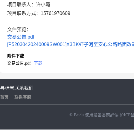
项目联系人：
许小霞
项目联系方式：
15761970609
文件预览：
交易公告.pdf
[P52030420240009SW001]X3BK虾子河至安心公路路面改造
附件下载
交易公告.pdf
下载
寻标宝
联系我们
首页
联系客服
© Baidu
使用爱番番前必读
沪ICP备
NEW
HOT