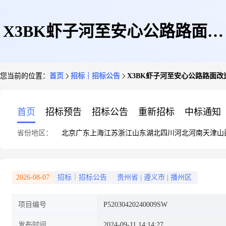
X3BK虾子河至安心公路路面改
您当前的位置：
首页
招标｜招标公告
X3BK虾子河至安心公路路面
造工程采购公告
首页
招标预告
招标公告
重新招标
中标通知
省份地区：
北京
广东
上海
江苏
浙江
山东
湖北
四川
河北
河南
天津
山
2026-08-07
招标｜招标公告
贵州省
|
遵义市
|
播州区
项目编号
P52030420240009SW
发布时间
2024-09-11 14:14:27