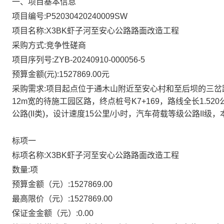
一、项目基本信息
项目编号
:
P52030420240009SW
项目名称
:
X3BK虾子河至安心公路路面改造工程
采购方式
:
竞争性磋商
项目序列号
:
ZYB-20240910-000056-5
预算金额(元)
:
1527869.00元
采购需求
:
项目起点位于通木山附近至安心村和至后坝的三岔路
12m宽的待施工园区路，终点桩号K7+169，路线全长1.52
公路(II类)，设计速度15公里/小时，汽车荷载等级公路I
标项一
标项名称
:
X3BK虾子河至安心公路路面改造工程
数量
:
项
预算金额（元）
:
1527869.00
最高限价（元）
:
1527869.00
保证金金额（元）
:
0.00