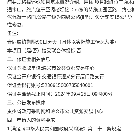
简要规格描述或项目基本概况介绍、用途
:
项目起点位于通木
通木山，终点位于至阁老坝接12m宽的待施工园区路，终点桩号K
泥混凝土路面,公路等级为四级公路(II类)，设计速度15公
性修复。
备注
:
合同履约期限
:
90日历天（具体以实际施工情况为准）
本项目（是
/
否）接受联合体投标
:
否
二、保证金相关信息
保证金收款单位
:
遵义市公共资源交易中心
保证金开户银行
:
交通银行遵义分行厦门路支行
保证金银行账号
:
5230615000735640001
保证金缴纳截止时间：
2024年09月25日 09时00分
三、公告发布媒体
贵州省政府采购网和遵义市公共资源交易中心
四、申请人的资格要求
1.满足《中华人民共和国政府采购法》第二十二条规定