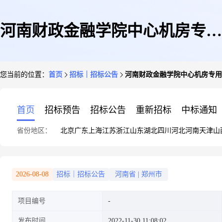
河南财政金融学院中心机房专用
您当前的位置：
首页
招标｜招标公告
河南财政金融学院中心机房专用
空调维护招标项目公告
首页
招标预告
招标公告
重新招标
中标通知
省份地区：
北京
广东
上海
江苏
浙江
山东
湖北
四川
河北
河南
天津
山
2026-08-08
招标｜招标公告
河南省
|
郑州市
项目编号
发布时间
2022-11-30 11:08:02