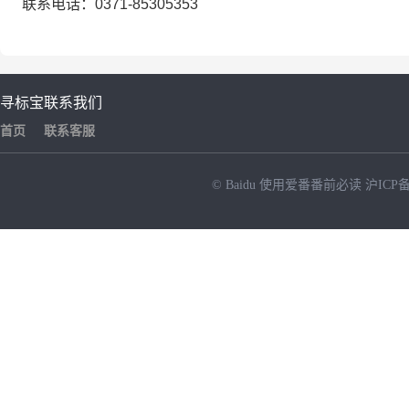
联系电话：0371-85305353
寻标宝
联系我们
首页
联系客服
© Baidu
使用爱番番前必读
沪ICP备
NEW
HOT