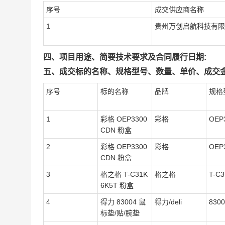
序号
成交供应商名称
1
贵州万创启航科技有限
四、项目用途、简要技术要求及合同履行日期:
五、成交标的名称、规格型号、数量、单价、成交金
序号
标的名称
品牌
规格
1
彩格 OEP3300
彩格
OEP
CDN 粉盒
2
彩格 OEP3300
彩格
OEP
CDN 粉盒
3
格之格 T-C31K
格之格
T-C
6K5T 粉盒
4
得力 83004 鼠
得力/deli
8300
标垫/贴/腕垫