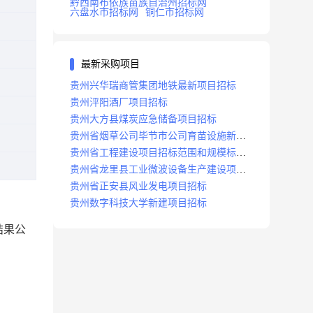
黔西南布依族苗族自治州招标网
六盘水市招标网
铜仁市招标网
最新采购项目
贵州兴华瑞商管集团地铁最新项目招标
贵州泙阳酒厂项目招标
贵州大方县煤炭应急储备项目招标
贵州省烟草公司毕节市公司育苗设施新建
及修复项目招标公告
贵州省工程建设项目招标范围和规模标准
规定
贵州省龙里县工业微波设备生产建设项目
招标
贵州省正安县风业发电项目招标
贵州数字科技大学新建项目招标
结果公