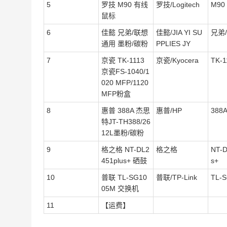
5
罗技 M90 有线
罗技/Logitech
M90
鼠标
6
佳懿 兄弟/联想
佳懿/JIA YI SU
兄弟
通用 墨粉/碳粉
PPLIES JY
7
京瓷 TK-1113
京瓷/Kyocera
TK-1
京瓷FS-1040/1
020 MFP/1120
MFP粉盒
8
惠普 388A 杰思
惠普/HP
388
特JT-TH388/26
12L墨粉/碳粉
9
格之格 NT-DL2
格之格
NT-D
451plus+ 硒鼓
s+
10
普联 TL-SG10
普联/TP-Link
TL-
05M 交换机
11
【运费】