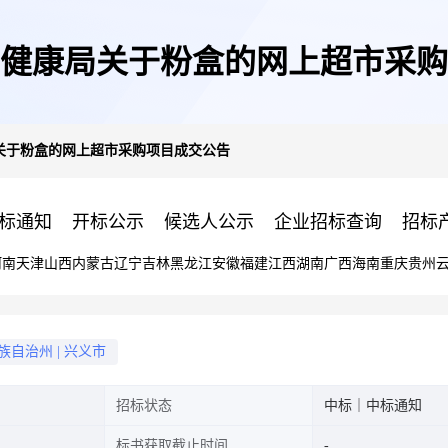
健康局关于粉盒的网上超市采购
关于粉盒的网上超市采购项目成交公告
标通知
开标公示
候选人公示
企业招标查询
招标
河南
天津
山西
内蒙古
辽宁
吉林
黑龙江
安徽
福建
江西
湖南
广西
海南
重庆
贵州
族自治州
|
兴义市
招标状态
中标｜中标通知
标书获取截止时间