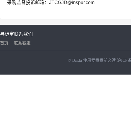
采购监督投诉邮箱：JTCGJD@inspur.com
寻标宝
联系我们
首页
联系客服
© Baidu
使用爱番番前必读
沪ICP备
NEW
HOT