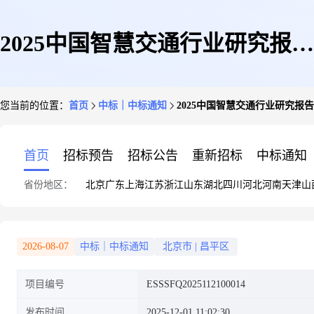
2025中国智慧交通行业研究报告
您当前的位置：
首页
中标｜中标通知
2025中国智慧交通行业研究报
采购项目单一来源中标公示
首页
招标预告
招标公告
重新招标
中标通知
省份地区：
北京
广东
上海
江苏
浙江
山东
湖北
四川
河北
河南
天津
山
2026-08-07
中标｜中标通知
北京市
|
昌平区
项目编号
ESSSFQ2025112100014
发布时间
2025-12-01 11:02:30