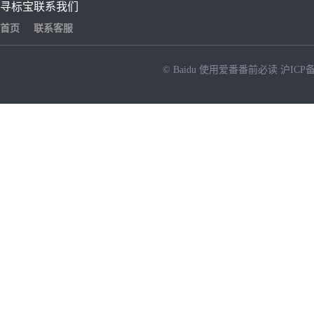
寻标宝
联系我们
首页
联系客服
© Baidu
使用爱番番前必读
沪ICP备
NEW
HOT
暂时没有搜索结果…