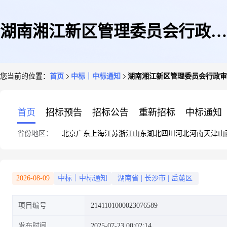
湖南湘江新区管理委员会行政审
您当前的位置：
首页
中标｜中标通知
湖南湘江新区管理委员会行政审
批服务局关于硒鼓的网上超市采
首页
招标预告
招标公告
重新招标
中标通知
省份地区：
北京
广东
上海
江苏
浙江
山东
湖北
四川
河北
河南
天津
山
购项目成交公告
2026-08-09
中标｜中标通知
湖南省
|
长沙市
|
岳麓区
项目编号
2141101000023076589
发布时间
2025-07-23 00:02:14