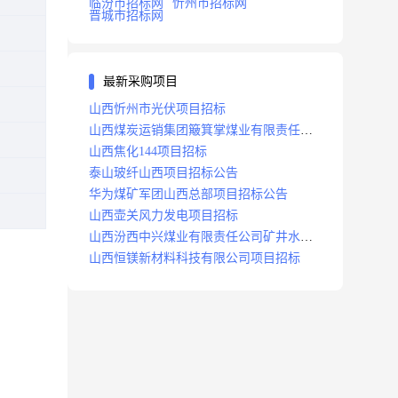
临汾市招标网
忻州市招标网
晋城市招标网
最新采购项目
山西忻州市光伏项目招标
山西煤炭运销集团簸箕掌煤业有限责任公
司井田地面三维地震勘探项目招标
山西焦化144项目招标
泰山玻纤山西项目招标公告
华为煤矿军团山西总部项目招标公告
山西壶关风力发电项目招标
山西汾西中兴煤业有限责任公司矿井水处
理站升级改造项目招标
山西恒镁新材料科技有限公司项目招标