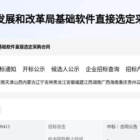
发展和改革局基础软件直接选定
基础软件直接选定采购合同
标通知
开标公示
候选人公示
企业招标查询
招标
河南
天津
山西
内蒙古
辽宁
吉林
黑龙江
安徽
福建
江西
湖南
广西
海南
重庆
贵州
9413
招标状态
中标｜合同公告
标书获取截止时间