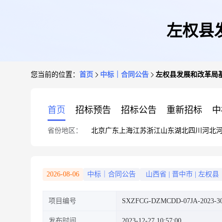
左权县
您当前的位置：
首页
中标｜合同公告
左权县发展和改革局
首页
招标预告
招标公告
重新招标
中
省份地区：
北京
广东
上海
江苏
浙江
山东
湖北
四川
河北
2026-08-06
中标｜合同公告
山西省
|
晋中市
|
左权县
项目编号
SXZFCG-DZMCDD-07JA-2023-30
发布时间
2023-12-27 10:57:00