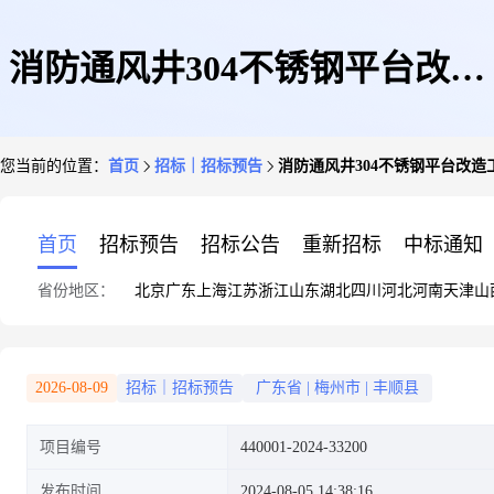
消防通风井304不锈钢平台改造
您当前的位置：
首页
招标｜招标预告
消防通风井304不锈钢平台改造
工程
首页
招标预告
招标公告
重新招标
中标通知
省份地区：
北京
广东
上海
江苏
浙江
山东
湖北
四川
河北
河南
天津
山
2026-08-09
招标｜招标预告
广东省
|
梅州市
|
丰顺县
项目编号
440001-2024-33200
发布时间
2024-08-05 14:38:16