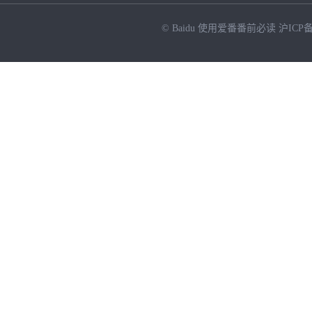
© Baidu
使用爱番番前必读
沪ICP备
NEW
HOT
暂时没有搜索结果…