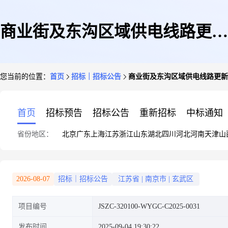
商业街及东沟区域供电线路更新
您当前的位置：
首页
招标｜招标公告
商业街及东沟区域供电线路更新
采购公告(二)
首页
招标预告
招标公告
重新招标
中标通知
省份地区：
北京
广东
上海
江苏
浙江
山东
湖北
四川
河北
河南
天津
山
2026-08-07
招标｜招标公告
江苏省
|
南京市
|
玄武区
项目编号
JSZC-320100-WYGC-C2025-0031
发布时间
2025-09-04 19:30:22