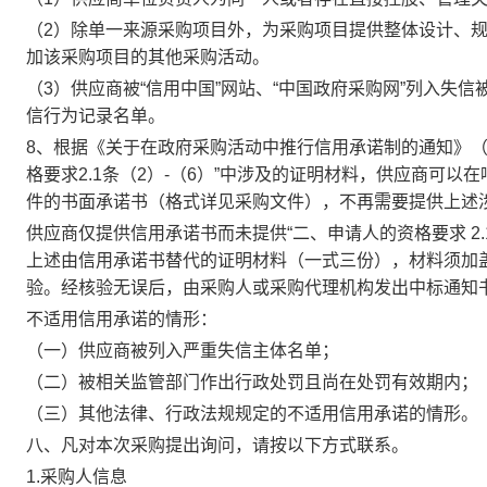
（
2
）除单一来源采购项目外，为采购项目提供整体设计、
加该采购项目的其他采购活动。
（
3
）供应商被“信用中国”网站、“中国政府采购网”列入失
信行为记录名单。
8
、根据《关于在政府采购活动中推行信用承诺制的通知》
格要求
2.1
条（
2
）
-
（
6
）”中涉及的证明材料，供应商可以
件的书面承诺书（格式详见采购文件），不再需要提供上述
供应商仅提供信用承诺书而未提供“二、申请人的资格要求
2.
上述由信用承诺书替代的证明材料（一式三份），材料须加
验。经核验无误后，由采购人或采购代理机构发出中标通知
不适用信用承诺的情形：
（一）供应商被列入严重失信主体名单；
（二）被相关监管部门作出行政处罚且尚在处罚有效期内；
（三）其他法律、行政法规规定的不适用信用承诺的情形。
八、凡对本次采购提出询问，请按以下方式联系。
1.采购人信息