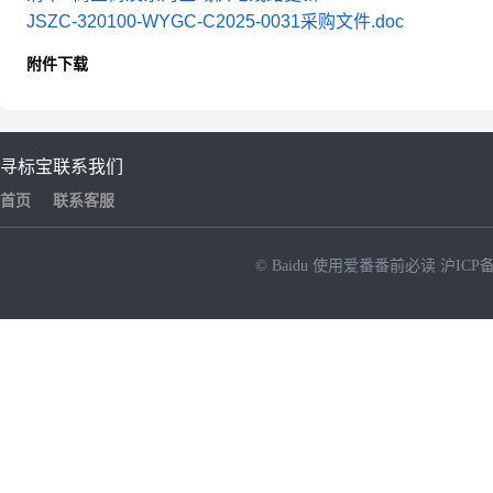
JSZC-320100-WYGC-C2025-0031采购文件.doc
附件下载
寻标宝
联系我们
首页
联系客服
© Baidu
使用爱番番前必读
沪ICP备
NEW
HOT