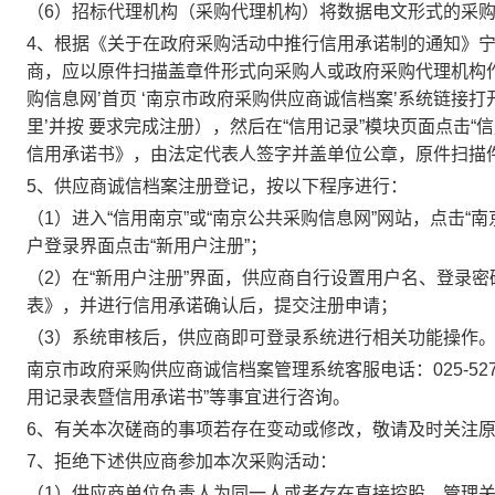
（
6
）招标代理机构（采购代理机构）将数据电文形式的采购
4
、根据《关于在政府采购活动中推行信用承诺制的通知》
商，应以原件扫描盖章件形式向采购人或政府采购代理机构
购信息网’首页 ‘南京市政府采购供应商诚信档案’系统链接
里’并按 要求完成注册），然后在“信用记录”模块页面点击
信用承诺书》，由法定代表人签字并盖单位公章，原件扫描
5
、供应商诚信档案注册登记，按以下程序进行：
（
1
）进入“信用南京”或“南京公共采购信息网”网站，点击
户登录界面点击“新用户注册”；
（
2
）在“新用户注册”界面，供应商自行设置用户名、登录
表》，并进行信用承诺确认后，提交注册申请；
（
3
）系统审核后，供应商即可登录系统进行相关功能操作
南京市政府采购供应商诚信档案管理系统客服电话：
025-52
用记录表暨信用承诺书”等事宜进行咨询。
6
、有关本次磋商的事项若存在变动或修改，敬请及时关注
7
、拒绝下述供应商参加本次采购活动：
（
1
）供应商单位负责人为同一人或者存在直接控股、管理