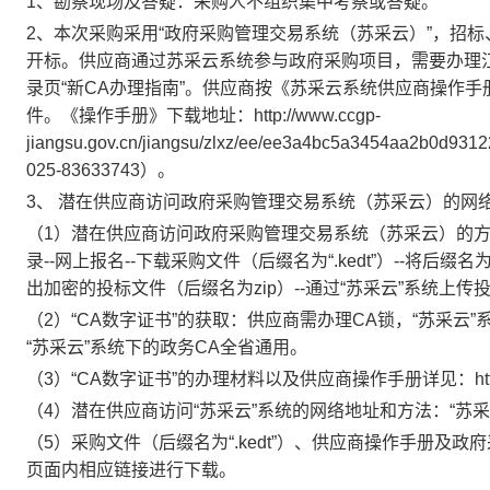
1
、勘察现场及答疑：采购人不组织集中考察或答疑。
2
、本次采购采用“政府采购管理交易系统（苏采云）”，招
开标。供应商通过苏采云系统参与政府采购项目，需要办理
录页“新
CA
办理指南”。供应商按《苏采云系统供应商操作手
件。《操作手册》下载地址：
http://www.ccgp-
jiangsu.gov.cn/jiangsu/zlxz/ee/ee3a4bc5a3454aa2b0d931
025-83633743
）。
3
、 潜在供应商访问政府采购管理交易系统（苏采云）的网
（
1
）潜在供应商访问政府采购管理交易系统（苏采云）的方
录
--
网上报名
--
下载采购文件（后缀名为“
.kedt
”）
--
将后缀名为
出加密的投标文件（后缀名为
zip
）
--
通过“苏采云”系统上传
（
2
）“
CA
数字证书”的获取：供应商需办理
CA
锁，“苏采云”
“苏采云”系统下的政务
CA
全省通用。
（
3
）“
CA
数字证书”的办理材料以及供应商操作手册详见：
h
（
4
）潜在供应商访问“苏采云”系统的网络地址和方法：“苏采
（
5
）采购文件（后缀名为“
.kedt
”）、供应商操作手册及政府
页面内相应链接进行下载。