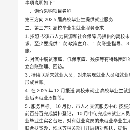
事项说明如下：
一、询价采购项目名称
第三方向
202
5
届高校毕业生提供就业服务
二、第三方对高校毕业生就业服务要求
1.
按照
岑溪市人力资源和社会保障
局提供的离校未
求。至少要提供
1
次
政策宣介、
1
次
职业指导、
账。
2.
对其中脱贫家庭、低保家庭、残疾等有特殊困难
立台账整理、回访。
3
.
持续联系未就业人员，对未实现就业人员和就业
形成台账。
4
.
在
2025
年
12
月报送
离校未就业
高校毕业生就
业后再就业周期等。
5
.
服务目标。
10
月份，市人才交流服务中心
按服
前百分百完成摸排登记，
10
月中旬完成未就业人员
业毕业生实名台账，对有就业意愿的未就业毕业生采
联合扶贫办，残联等相关部门开展结对帮扶，提供