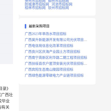
贺州市招标网
柳州市招标网
防城港市招标网
河池市招标网
桂林市招标网
钦州市招标网
最新采购项目
广西2023年旱改水项目招标
广西昊升新能源开发有限公司光伏项目招
标
广西电信局信息化改革项目招标
广西良兴区庆海产业园土方项目招标
广西南宁高新区利华路二期工程项目招标
广西扶绥县农户屋顶安装光伏项目招标公
告
广西宾阳生态南山陵园项目招标
广西绿色能源零碳电力产业链项目招标
目录》
《广西壮
校毕业
购有关