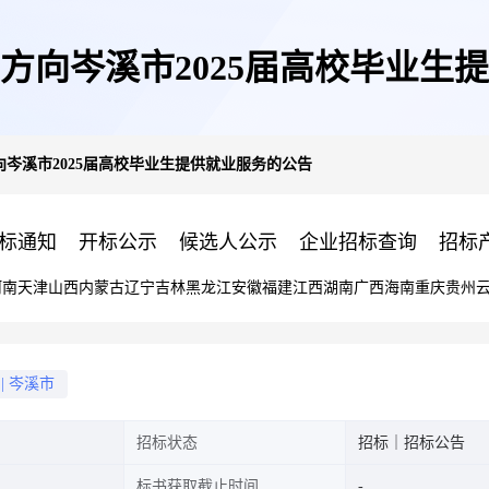
方向岑溪市2025届高校毕业生
岑溪市2025届高校毕业生提供就业服务的公告
标通知
开标公示
候选人公示
企业招标查询
招标
河南
天津
山西
内蒙古
辽宁
吉林
黑龙江
安徽
福建
江西
湖南
广西
海南
重庆
贵州
|
岑溪市
招标状态
招标｜招标公告
标书获取截止时间