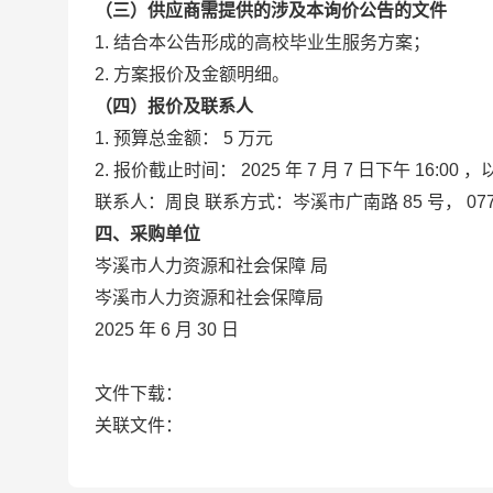
（三）供应商需提供的涉及本询价公告的文件
1.
结合本公告形成的高校毕业生服务方案；
2.
方案报价及金额明细。
（四）报价及联系人
1.
预算总金额：
5
万元
2.
报价截止时间：
2025
年
7
月
7
日下午
16:00
，
联系人：周良
联系方式：岑溪市广南路
85
号，
07
四、采购单位
岑溪市人力资源和社会保障
局
岑溪市人力资源和社会保障局
2025
年
6
月
30
日
文件下载：
关联文件：