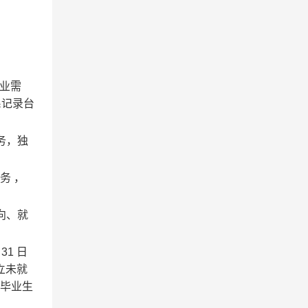
业需
系记录台
务，独
服务
，
向、就
月
31
日
立未就
难毕业生