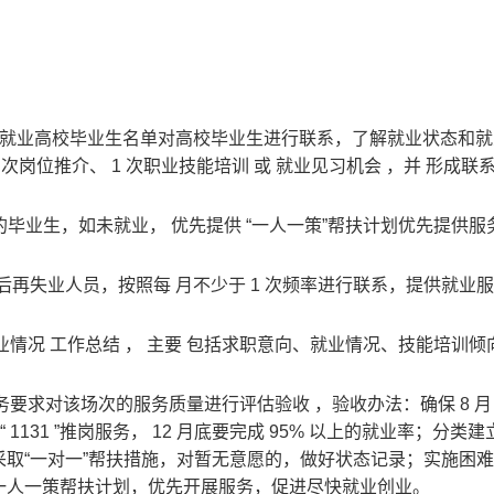
就业高校毕业生名单对高校毕业生进行联系，了解就业状态和就
3
次岗位推介、
1
次职业技能培训
或
就业见习机会
，并
形成联
的毕业生，如未就业，
优先提供
“一人一策”帮扶计划优先提供服
后再失业人员，按照每
月不少于
1
次频率进行联系，提供就业
业情况
工作总结
，
主要
包括求职意向、就业情况、技能培训倾
务要求对该场次的服务质量进行评估验收
，验收办法：确保
8
“
1131
”推岗服务，
12
月底要完成
95%
以上的就业率；分类建
取“一对一”帮扶措施，对暂无意愿的，做好状态记录；实施困
一人一策帮扶计划，优先开展服务，促进尽快就业创业。