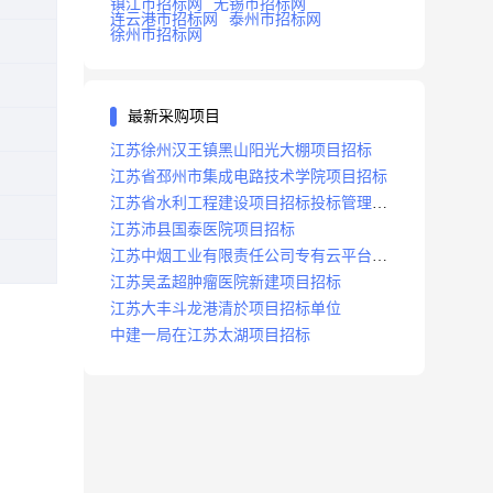
镇江市招标网
无锡市招标网
连云港市招标网
泰州市招标网
徐州市招标网
最新采购项目
江苏徐州汉王镇黑山阳光大棚项目招标
江苏省邳州市集成电路技术学院项目招标
江苏省水利工程建设项目招标投标管理办
法
江苏沛县国泰医院项目招标
江苏中烟工业有限责任公司专有云平台扩
容项目招标
江苏吴孟超肿瘤医院新建项目招标
江苏大丰斗龙港清於项目招标单位
中建一局在江苏太湖项目招标