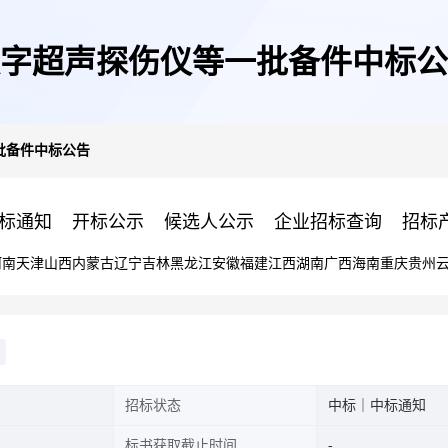
字超声探伤仪等一批备件中标公
批备件中标公告
标通知
开标公示
候选人公示
企业招标查询
招标
河南
天津
山西
内蒙古
辽宁
吉林
黑龙江
安徽
福建
江西
湖南
广西
海南
重庆
贵州
招标状态
中标｜中标通知
标书获取截止时间