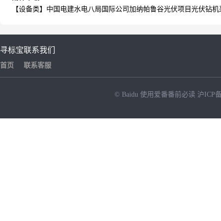
【设备类】中国电建水电八局国际公司加纳帕鲁谷光伏项目光伏钻机采购
寻标宝
联系我们
首页
联系客服
© Baidu
使用爱番番前必读
沪ICP备
NEW
HOT