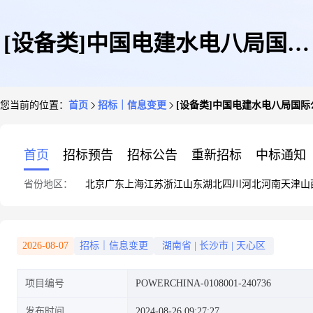
[设备类]中国电建水电八局国际
您当前的位置：
首页
招标｜信息变更
[设备类]中国电建水电八局国
公司加纳帕鲁谷光伏项目光伏钻
首页
招标预告
招标公告
重新招标
中标通知
省份地区：
北京
广东
上海
江苏
浙江
山东
湖北
四川
河北
河南
天津
山
机采购项目变更公告
2026-08-07
招标｜信息变更
湖南省
|
长沙市
|
天心区
项目编号
POWERCHINA-0108001-240736
发布时间
2024-08-26 09:27:27