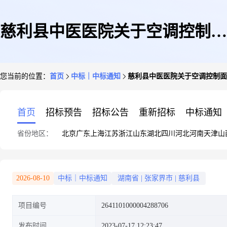
慈利县中医医院关于空调控制面
您当前的位置：
首页
中标｜中标通知
慈利县中医医院关于空调控制面
板的网上超市采购项目成交公告
首页
招标预告
招标公告
重新招标
中标通知
省份地区：
北京
广东
上海
江苏
浙江
山东
湖北
四川
河北
河南
天津
山
2026-08-10
中标｜中标通知
湖南省
|
张家界市
|
慈利县
项目编号
2641101000004288706
发布时间
2023-07-17 12:23:47