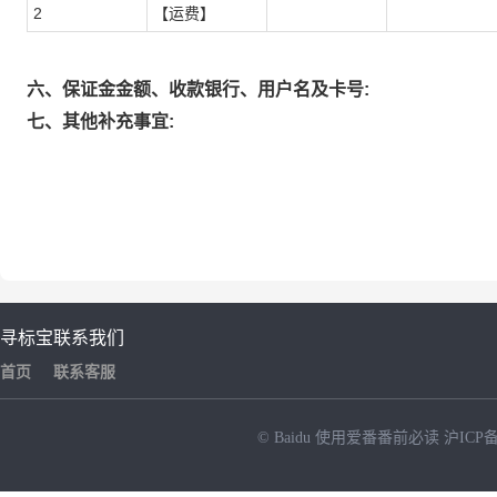
2
【运费】
六、保证金金额、收款银行、用户名及卡号:
七、其他补充事宜:
寻标宝
联系我们
首页
联系客服
© Baidu
使用爱番番前必读
沪ICP备