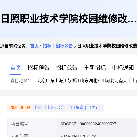
日照职业技术学院校园维修改造
您当前的位置：
首页
招标｜招标公告
日照职业技术学院校园维修改造
提升项目C包竞争性磋商公告
首页
招标预告
招标公告
重新招标
中标通知
省份地区：
北京
广东
上海
江苏
浙江
山东
湖北
四川
河北
河南
天津
山
2026-08-09
招标｜招标公告
山东省
|
日照市
项目编号
SDGP371100000202402000527
发布时间
2024-08-09 20:47:55