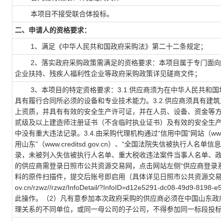
本项目不接受联合体投标。
二、申请人的资格要求：
1、满足《中华人民共和国政府采购法》第二十二条规定；
2、落实政府采购政策需满足的资格要求：本项目属于专门面向
企业扶持、残疾人福利性企业等政府采购政策详见磋商文件；
3、本项目的特定资格要求：3.1.供应商须为在中华人民共和国
具有履行合同所必须的设备和专业技术能力。3.2.供应商须具有
上资质，并具有有效的安全生产许可证，并在人员、设备、资金等
贰级及以上建造师注册证书（不含临时执业证书）及有效的安全生产考
中没有重大违法记录。3.4.由采购代理机构通过“信用中国”网站（www.credi
用山东”（www.creditsd.gov.cn）、“全国法院失信被执行人名单信息
录，未被列入失信被执行人名单、重大税收违法案件当事人名单、政府
的供应商需登录日照市公共资源交易网，点击网站左侧“供应商登录
料的原件扫描件，提交后账号即启用（具体详见日照市公共资源交易网中的供应商
ov.cn/rzwz//rzwz/InfoDetail/?InfoID=d12e5291-dc08-4
此操作。（2）凡有意参加本次政府采购的供应商必须在中国山东政府
理关系的不同单位，或同一母公司的子公司，不得参加同一标段投标