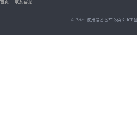
首页
联系客服
© Baidu
使用爱番番前必读
沪ICP备
NEW
HOT
暂时没有搜索结果…